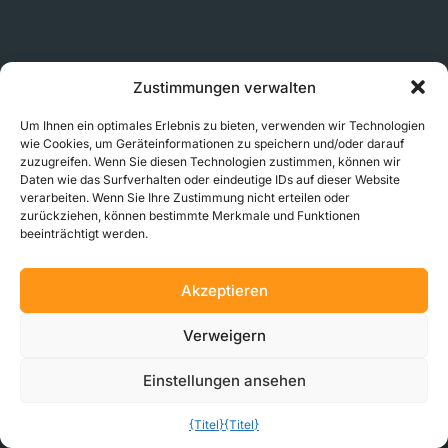
Zustimmungen verwalten
Um Ihnen ein optimales Erlebnis zu bieten, verwenden wir Technologien
wie Cookies, um Geräteinformationen zu speichern und/oder darauf
zuzugreifen. Wenn Sie diesen Technologien zustimmen, können wir
WIE ES FUNKTIONIERT
Daten wie das Surfverhalten oder eindeutige IDs auf dieser Website
verarbeiten. Wenn Sie Ihre Zustimmung nicht erteilen oder
zurückziehen, können bestimmte Merkmale und Funktionen
Wie MakerVerse funktioniert
beeinträchtigt werden.
Zuverlässige Fertigung für Ihre Lieferkette
IP-Schutz
Akzeptieren
Qualitätskontrolle
Ingenieurdienstleistungen
Verweigern
Sofortige Angebote
Business-Lösungen
Einstellungen ansehen
{Titel}
{Titel}