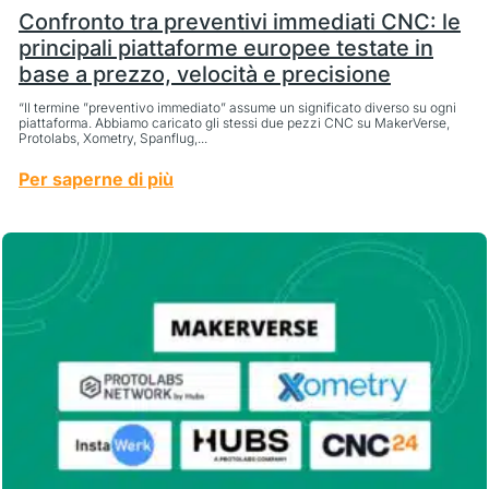
Confronto tra preventivi immediati CNC: le
principali piattaforme europee testate in
base a prezzo, velocità e precisione
“Il termine ”preventivo immediato” assume un significato diverso su ogni
piattaforma. Abbiamo caricato gli stessi due pezzi CNC su MakerVerse,
Protolabs, Xometry, Spanflug,...
Per saperne di più