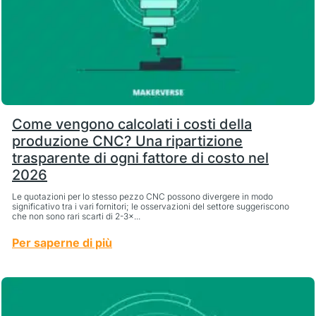
Come vengono calcolati i costi della
produzione CNC? Una ripartizione
trasparente di ogni fattore di costo nel
2026
Le quotazioni per lo stesso pezzo CNC possono divergere in modo
significativo tra i vari fornitori; le osservazioni del settore suggeriscono
che non sono rari scarti di 2-3×...
Per saperne di più