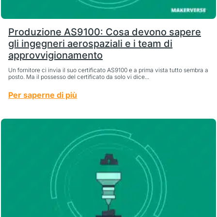
Produzione AS9100: Cosa devono sapere
gli ingegneri aerospaziali e i team di
approvvigionamento
Un fornitore ci invia il suo certificato AS9100 e a prima vista tutto sembra a
posto. Ma il possesso del certificato da solo vi dice...
Per saperne di più