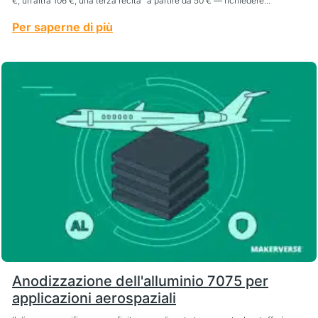
€, un’altra 106 €, una terza recita “a partire da 50 € — richiedere...
Per saperne di più
Anodizzazione dell'alluminio 7075 per
applicazioni aerospaziali