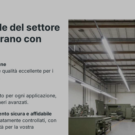
e del settore
orano con
one
e qualità eccellente per i
.
sto per ogni applicazione,
meri avanzati.
to sicura e affidabile
atamente controllati, con
tà per la vostra