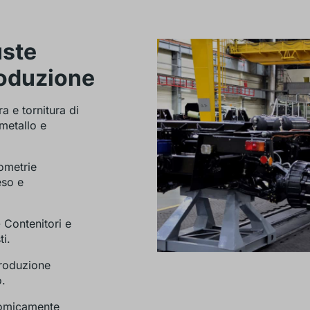
uste
roduzione
a e tornitura di
 metallo e
ometrie
eso e
 Contenitori e
i.
roduzione
o.
omicamente