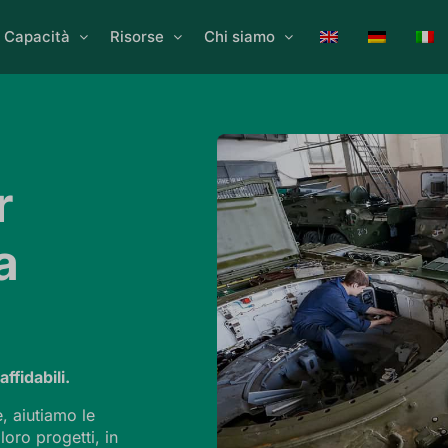
Capacità
Risorse
Chi siamo
r
a
ffidabili.
, aiutiamo le
loro progetti, in