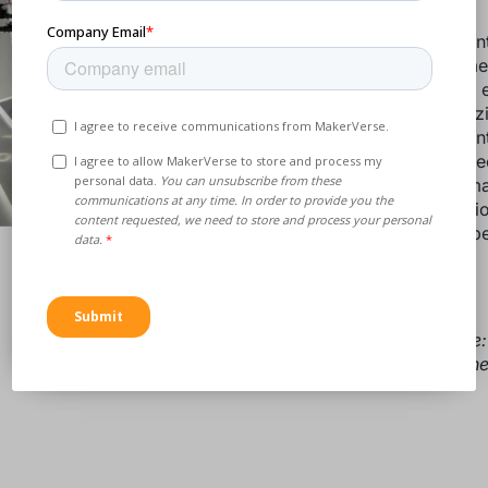
Componenti
Alloggiamen
elettronici
comunicaz
Componenti 
per usi spec
Utensili, m
manutenzio
Prototipi pe
rapidi
Nota bene:
o component