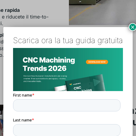
e rapida
 e riducete il time-to-
i.
×
plessi
Scarica ora la tua guida gratuita
ditiva, è possibile
e e strutture leggere,
o.
Applica
nell'ind
difesa