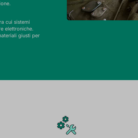
ione.
ra cui sistemi
re elettroniche.
teriali giusti per