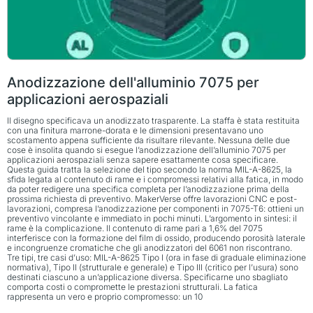
Anodizzazione dell'alluminio 7075 per
applicazioni aerospaziali
Il disegno specificava un anodizzato trasparente. La staffa è stata restituita
con una finitura marrone-dorata e le dimensioni presentavano uno
scostamento appena sufficiente da risultare rilevante. Nessuna delle due
cose è insolita quando si esegue l’anodizzazione dell’alluminio 7075 per
applicazioni aerospaziali senza sapere esattamente cosa specificare.
Questa guida tratta la selezione del tipo secondo la norma MIL-A-8625, la
sfida legata al contenuto di rame e i compromessi relativi alla fatica, in modo
da poter redigere una specifica completa per l’anodizzazione prima della
prossima richiesta di preventivo. MakerVerse offre lavorazioni CNC e post-
lavorazioni, compresa l’anodizzazione per componenti in 7075-T6: ottieni un
preventivo vincolante e immediato in pochi minuti. L’argomento in sintesi: il
rame è la complicazione. Il contenuto di rame pari a 1,6% del 7075
interferisce con la formazione del film di ossido, producendo porosità laterale
e incongruenze cromatiche che gli anodizzatori del 6061 non riscontrano.
Tre tipi, tre casi d’uso: MIL-A-8625 Tipo I (ora in fase di graduale eliminazione
normativa), Tipo II (strutturale e generale) e Tipo III (critico per l’usura) sono
destinati ciascuno a un’applicazione diversa. Specificarne uno sbagliato
comporta costi o compromette le prestazioni strutturali. La fatica
rappresenta un vero e proprio compromesso: un 10