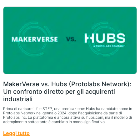
MakerVerse vs. Hubs (Protolabs Network):
Un confronto diretto per gli acquirenti
industriali
Prima di caricare il file STEP, una precisazione: Hubs ha cambiato nome in
Protolabs Network nel gennaio 2024, dopo l'acquisizione da parte di
Protolabs Inc. La piattaforma è ancora attiva su hubs.com, ma il modello di
adempimento sottostante è cambiato in modo significativo.
Leggi tutto