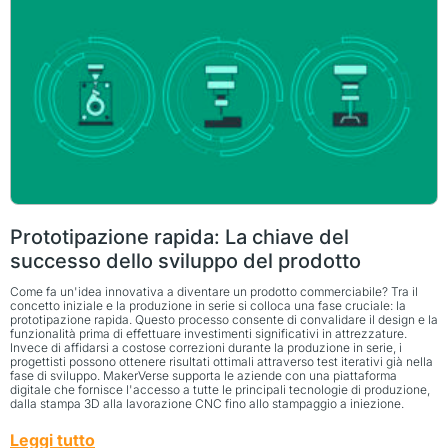
Prototipazione rapida: La chiave del
successo dello sviluppo del prodotto
Come fa un'idea innovativa a diventare un prodotto commerciabile? Tra il
concetto iniziale e la produzione in serie si colloca una fase cruciale: la
prototipazione rapida. Questo processo consente di convalidare il design e la
funzionalità prima di effettuare investimenti significativi in attrezzature.
Invece di affidarsi a costose correzioni durante la produzione in serie, i
progettisti possono ottenere risultati ottimali attraverso test iterativi già nella
fase di sviluppo. MakerVerse supporta le aziende con una piattaforma
digitale che fornisce l'accesso a tutte le principali tecnologie di produzione,
dalla stampa 3D alla lavorazione CNC fino allo stampaggio a iniezione.
Leggi tutto