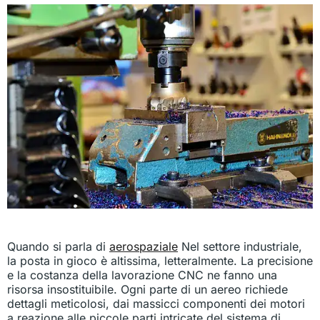
Quando si parla di
aerospaziale
Nel settore industriale,
la posta in gioco è altissima, letteralmente. La precisione
e la costanza della lavorazione CNC ne fanno una
risorsa insostituibile. Ogni parte di un aereo richiede
dettagli meticolosi, dai massicci componenti dei motori
a reazione alle piccole parti intricate del sistema di