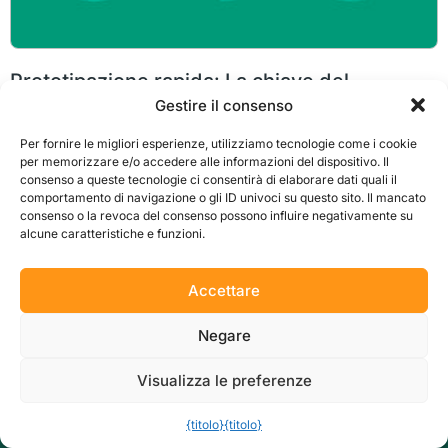
Prototipazione rapida: La chiave del
successo dello sviluppo del prodotto
Gestire il consenso
Come fa un'idea innovativa a diventare un prodotto commerciabile? Tra il
Per fornire le migliori esperienze, utilizziamo tecnologie come i cookie
concetto iniziale e la produzione in serie si colloca una fase cruciale: la
per memorizzare e/o accedere alle informazioni del dispositivo. Il
prototipazione rapida. Questo processo consente di convalidare
precocemente
consenso a queste tecnologie ci consentirà di elaborare dati quali il
comportamento di navigazione o gli ID univoci su questo sito. Il mancato
consenso o la revoca del consenso possono influire negativamente su
alcune caratteristiche e funzioni.
Accettare
Negare
Visualizza le preferenze
Pronti per iniziare?
{titolo}
{titolo}