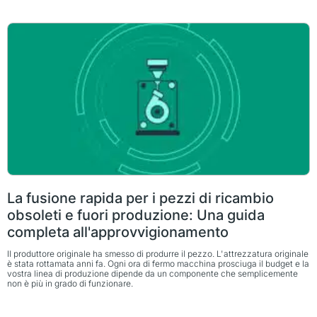
La fusione rapida per i pezzi di ricambio
obsoleti e fuori produzione: Una guida
completa all'approvvigionamento
Il produttore originale ha smesso di produrre il pezzo. L'attrezzatura originale
è stata rottamata anni fa. Ogni ora di fermo macchina prosciuga il budget e la
vostra linea di produzione dipende da un componente che semplicemente
non è più in grado di funzionare.