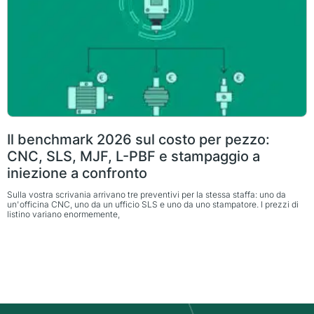
Il benchmark 2026 sul costo per pezzo:
CNC, SLS, MJF, L-PBF e stampaggio a
iniezione a confronto
Sulla vostra scrivania arrivano tre preventivi per la stessa staffa: uno da
un'officina CNC, uno da un ufficio SLS e uno da uno stampatore. I prezzi di
listino variano enormemente,