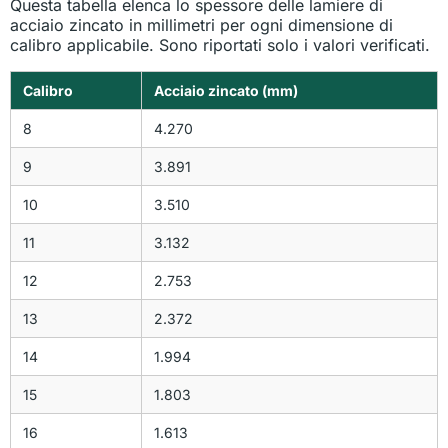
Questa tabella elenca lo spessore delle lamiere di
acciaio zincato in millimetri per ogni dimensione di
calibro applicabile. Sono riportati solo i valori verificati.
Calibro
Acciaio zincato (mm)
8
4.270
9
3.891
10
3.510
11
3.132
12
2.753
13
2.372
14
1.994
15
1.803
16
1.613