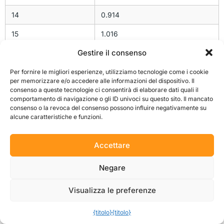
14
0.914
15
1.016
Gestire il consenso
16
1.143
17
1.270
Per fornire le migliori esperienze, utilizziamo tecnologie come i cookie
per memorizzare e/o accedere alle informazioni del dispositivo. Il
consenso a queste tecnologie ci consentirà di elaborare dati quali il
18
1.397
comportamento di navigazione o gli ID univoci su questo sito. Il mancato
consenso o la revoca del consenso possono influire negativamente su
19
1.524
alcune caratteristiche e funzioni.
20
1.778
Accettare
21
2.032
22
2.286
Negare
23
2.540
Visualizza le preferenze
24
3.175
{titolo}
{titolo}
25
6.350