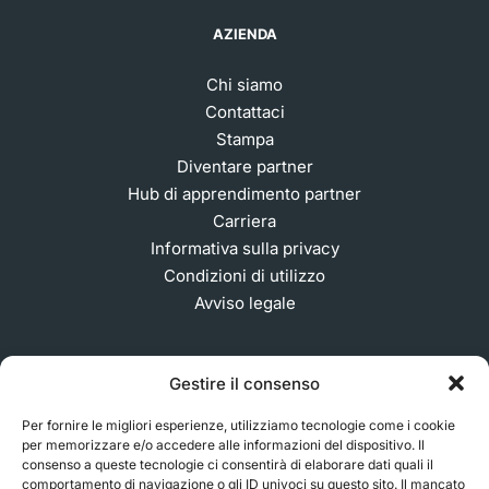
AZIENDA
Chi siamo
Contattaci
Stampa
Diventare partner
Hub di apprendimento partner
Carriera
Informativa sulla privacy
Condizioni di utilizzo
Avviso legale
Gestire il consenso
ISCRIVITI ALLA NOSTRA NEWSLETTER
Per fornire le migliori esperienze, utilizziamo tecnologie come i cookie
per memorizzare e/o accedere alle informazioni del dispositivo. Il
consenso a queste tecnologie ci consentirà di elaborare dati quali il
comportamento di navigazione o gli ID univoci su questo sito. Il mancato
© 2026 MakerVerse Greifswalder Straße 155, 10409