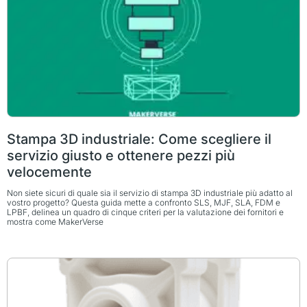
Stampa 3D industriale: Come scegliere il
servizio giusto e ottenere pezzi più
velocemente
Non siete sicuri di quale sia il servizio di stampa 3D industriale più adatto al
vostro progetto? Questa guida mette a confronto SLS, MJF, SLA, FDM e
LPBF, delinea un quadro di cinque criteri per la valutazione dei fornitori e
mostra come MakerVerse