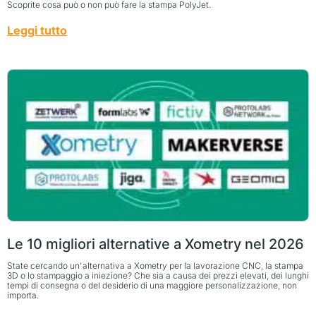
Scoprite cosa può o non può fare la stampa PolyJet.
Leggi tutto
Le 10 migliori alternative a Xometry nel 2026
State cercando un'alternativa a Xometry per la lavorazione CNC, la stampa
3D o lo stampaggio a iniezione? Che sia a causa dei prezzi elevati, dei lunghi
tempi di consegna o del desiderio di una maggiore personalizzazione, non
importa.