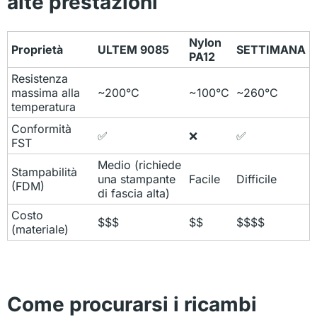
alte prestazioni
Nylon
Proprietà
ULTEM 9085
SETTIMANA
PA12
Resistenza
massima alla
~200°C
~100°C
~260°C
temperatura
Conformità
✅
❌
✅
FST
Medio (richiede
Stampabilità
una stampante
Facile
Difficile
(FDM)
di fascia alta)
Costo
$$$
$$
$$$$
(materiale)
Come procurarsi i ricambi