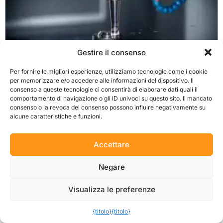
Gestire il consenso
Per fornire le migliori esperienze, utilizziamo tecnologie come i cookie
per memorizzare e/o accedere alle informazioni del dispositivo. Il
consenso a queste tecnologie ci consentirà di elaborare dati quali il
7 modi per ridurre i costi della lavorazione
comportamento di navigazione o gli ID univoci su questo sito. Il mancato
CNC
consenso o la revoca del consenso possono influire negativamente su
alcune caratteristiche e funzioni.
Scoprite come ridurre i costi di lavorazione CNC senza sacrificare la qualità
dei vostri pezzi.
Accettare
Leggi tutto
Negare
Visualizza le preferenze
{titolo}
{titolo}