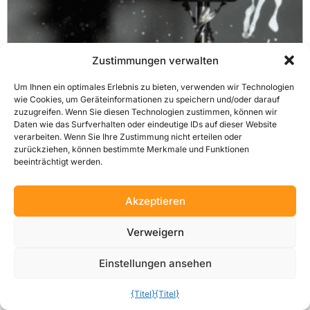
Zustimmungen verwalten
Um Ihnen ein optimales Erlebnis zu bieten, verwenden wir Technologien
wie Cookies, um Geräteinformationen zu speichern und/oder darauf
zuzugreifen. Wenn Sie diesen Technologien zustimmen, können wir
Daten wie das Surfverhalten oder eindeutige IDs auf dieser Website
verarbeiten. Wenn Sie Ihre Zustimmung nicht erteilen oder
Die beliebtesten Anwendungen für die CNC-
zurückziehen, können bestimmte Merkmale und Funktionen
beeinträchtigt werden.
Bearbeitung
Die Branchen, die sich diese Technologie zunutze machen.
Akzeptieren
Weiterlesen
Verweigern
Einstellungen ansehen
{Titel}
{Titel}