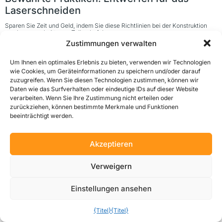
Laserschneiden
Sparen Sie Zeit und Geld, indem Sie diese Richtlinien bei der Konstruktion
von lasergeschnittenen Teilen befolgen.
Zustimmungen verwalten
Weiterlesen
Um Ihnen ein optimales Erlebnis zu bieten, verwenden wir Technologien
wie Cookies, um Geräteinformationen zu speichern und/oder darauf
zuzugreifen. Wenn Sie diesen Technologien zustimmen, können wir
Daten wie das Surfverhalten oder eindeutige IDs auf dieser Website
verarbeiten. Wenn Sie Ihre Zustimmung nicht erteilen oder
zurückziehen, können bestimmte Merkmale und Funktionen
beeinträchtigt werden.
Akzeptieren
Verweigern
Einstellungen ansehen
Verbessert das Elektropolieren die
{Titel}
{Titel}
Lebensmittelsicherheit von CNC-Teilen aus