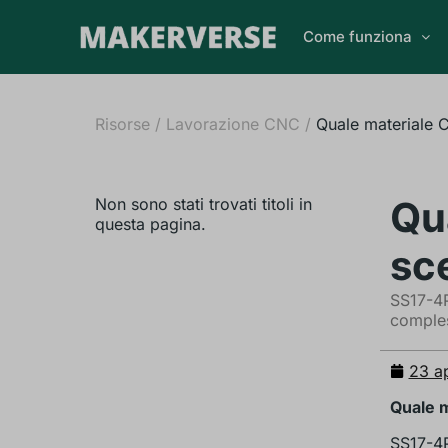
Come funziona
Risorse
/
Lavorazione CNC
/
Quale materiale 
Qu
Non sono stati trovati titoli in
questa pagina.
sc
SS17-4P
comples
23 a
Quale m
SS17-4P