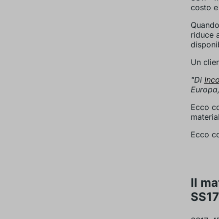
costo e
Quando 
riduce a
disponi
Un clien
"Di
Inc
Europa, 
Ecco co
materia
Ecco co
Il ma
SS1