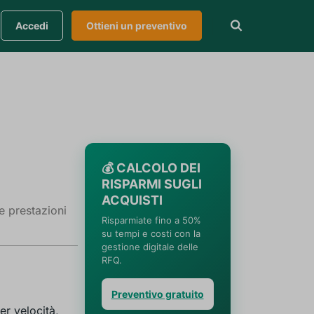
Accedi
Ottieni un preventivo
💰 CALCOLO DEI
RISPARMI SUGLI
ACQUISTI
e prestazioni
Risparmiate fino a 50%
su tempi e costi con la
gestione digitale delle
RFQ.
Preventivo gratuito
r velocità,