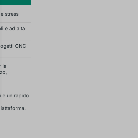
e stress
i e ad alta
rogetti CNC
 la
zo,
i e un rapido
piattaforma.