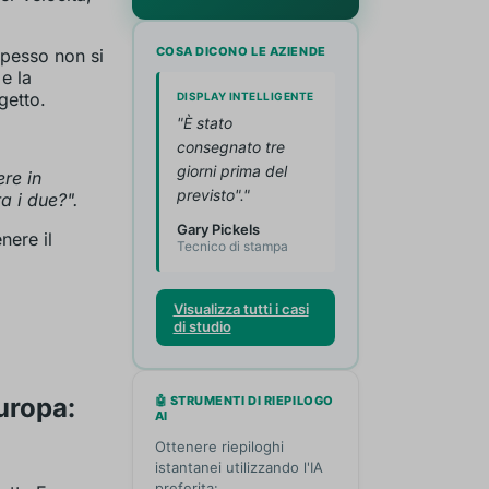
COSA DICONO LE AZIENDE
spesso non si
e la
getto.
DISPLAY INTELLIGENTE
"È stato
consegnato tre
giorni prima del
re in
previsto"."
ra i due?".
Gary Pickels
nere il
Tecnico di stampa
Visualizza tutti i casi
di studio
uropa:
🤖 STRUMENTI DI RIEPILOGO
AI
Ottenere riepiloghi
istantanei utilizzando l'IA
preferita: