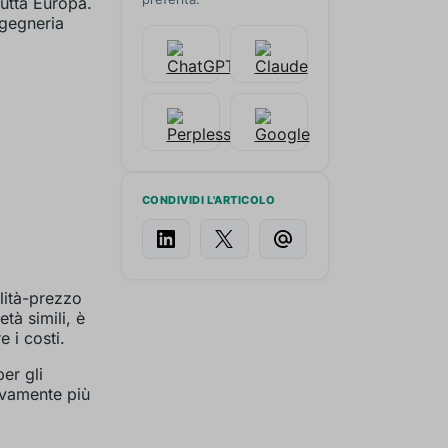
utta Europa.
ngegneria
CONDIVIDI L'ARTICOLO
lità-prezzo
tà simili, è
 i costi.
er gli
tivamente più