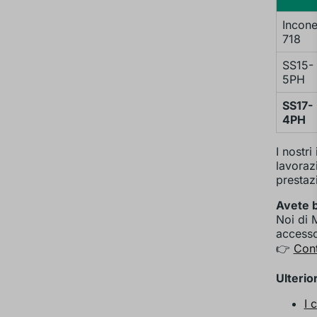
Incone
718
SS15-
5PH
SS17-
4PH
I nostr
lavoraz
prestazi
Avete b
Noi di 
accesso 
👉
Cont
Ulterior
I 