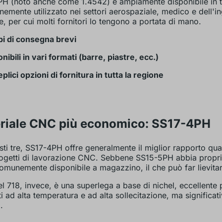
H (noto anche come 1.4542) è ampiamente disponibile in t
emente utilizzato nei settori aerospaziale, medico e dell'i
e, per cui molti fornitori lo tengono a portata di mano.
i di consegna brevi
nibili in vari formati (barre, piastre, ecc.)
plici opzioni di fornitura in tutta la regione
riale CNC più economico: SS17-4PH
sti tre, SS17-4PH offre generalmente il miglior rapporto qua
rogetti di lavorazione CNC. Sebbene SS15-5PH abbia proprie
munemente disponibile a magazzino, il che può far lievitare
el 718, invece, è una superlega a base di nichel, eccellente p
i ad alta temperatura e ad alta sollecitazione, ma significa
.