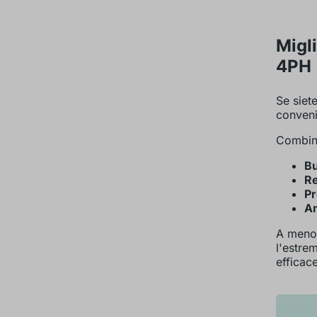
Migli
4PH
Se siete
conven
Combin
Bu
Re
Pr
Am
A meno 
l'estrem
efficac