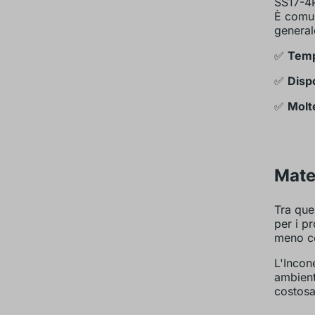
SS17-4P
È comun
general
✅
Temp
✅
Dispo
✅
Molte
Mate
Tra que
per i p
meno co
L'Incon
ambient
costosa