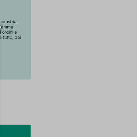
dustriali.
a gamma
 ordini e
 tutto, dai