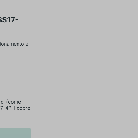
 SS17-
igionamento e
ici (come
SS17-4PH copre