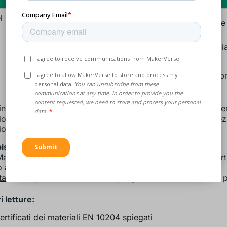
l
Più difficile da
$$$$$
Ambienti ad alto calore 
reperire
$$–
Applicazioni aerospazial
Meno disponibile
$$$
resistenza
Ampiamente
La maggior parte dei p
$$
disponibile
generali
i ingegneri raccomandano l'SS17-4PH come scelta ideale per
ione CNC in Europa, grazie al suo ottimo equilibrio tra prez
oni e disponibilità.
isogno di aiuto per scegliere il materiale CNC giusto?
MakerVerse siamo qui per supportarvi con consigli di espert
a fornitori affidabili.
attateci qui
o avviare il vostro progetto direttamente sulla 
i letture:
certificati dei materiali EN 10204 spiegati