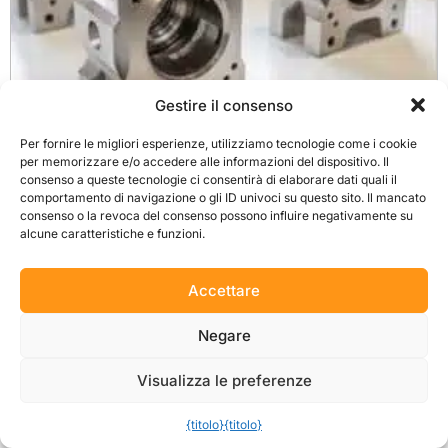
Gestire il consenso
10 grandi vantaggi della fresatura CNC
Per fornire le migliori esperienze, utilizziamo tecnologie come i cookie
per memorizzare e/o accedere alle informazioni del dispositivo. Il
Perché la fresatura CNC è una tecnologia così popolare? Ecco 10 motivi.
consenso a queste tecnologie ci consentirà di elaborare dati quali il
comportamento di navigazione o gli ID univoci su questo sito. Il mancato
Leggi tutto
consenso o la revoca del consenso possono influire negativamente su
alcune caratteristiche e funzioni.
Accettare
Negare
Visualizza le preferenze
{titolo}
{titolo}