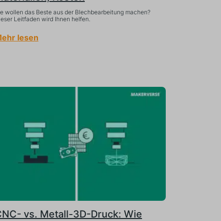
ie wollen das Beste aus der Blechbearbeitung machen?
eser Leitfaden wird Ihnen helfen.
ehr lesen
NC- vs. Metall-3D-Druck: Wie