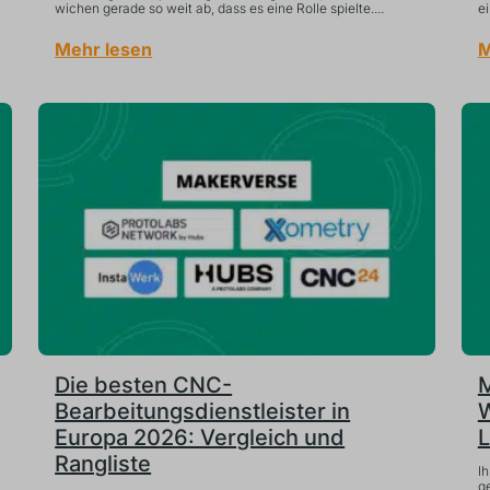
wichen gerade so weit ab, dass es eine Rolle spielte....
ei
Mehr lesen
M
Die besten CNC-
M
Bearbeitungsdienstleister in
W
Europa 2026: Vergleich und
L
Rangliste
Ih
g