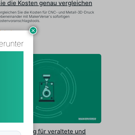
ie die Kosten genau vergleichen
ergleichen Sie die Kosten für CNC- und Metall-3D-Druck
ebeneinander mit MakerVerse's sofortigen
ostenvoranschlagstools.
×
ehr lesen
erunter
apid Casting für veraltete und