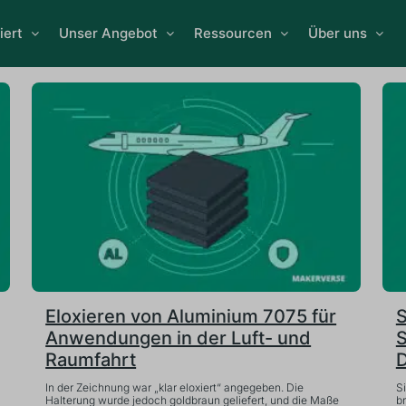
iert
Unser Angebot
Ressourcen
Über uns
Eloxieren von Aluminium 7075 für
S
Anwendungen in der Luft- und
S
Raumfahrt
D
In der Zeichnung war „klar eloxiert“ angegeben. Die
S
Halterung wurde jedoch goldbraun geliefert, und die Maße
br