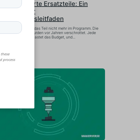
usgemusterte Ersatzteile: Ein
ollständiger
eschaffungsleitfaden
er Erstausrüster hat das Teil nicht mehr im Programm. Die
riginalwerkzeuge wurden vor Jahren verschrottet. Jede
unde Ausfallzeit belastet das Budget, und...
ehr lesen