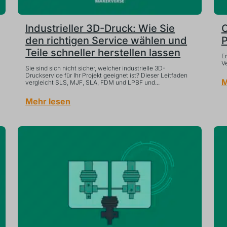
Industrieller 3D-Druck: Wie Sie
C
den richtigen Service wählen und
P
Teile schneller herstellen lassen
Er
V
Sie sind sich nicht sicher, welcher industrielle 3D-
Druckservice für Ihr Projekt geeignet ist? Dieser Leitfaden
M
vergleicht SLS, MJF, SLA, FDM und LPBF und...
Mehr lesen