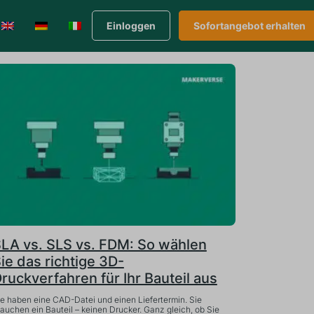
Einloggen
Sofortangebot erhalten
LA vs. SLS vs. FDM: So wählen
ie das richtige 3D-
ruckverfahren für Ihr Bauteil aus
ie haben eine CAD-Datei und einen Liefertermin. Sie
auchen ein Bauteil – keinen Drucker. Ganz gleich, ob Sie