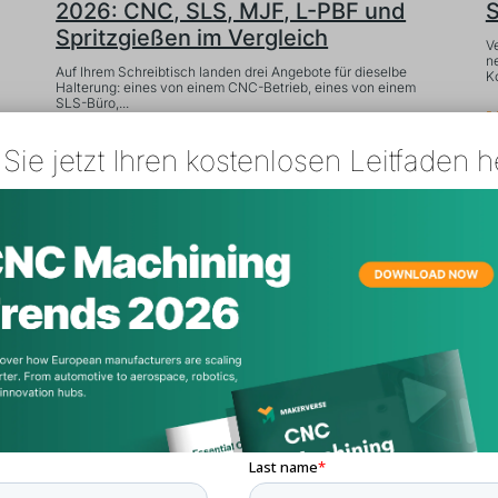
2026: CNC, SLS, MJF, L-PBF und
S
Spritzgießen im Vergleich
V
n
Auf Ihrem Schreibtisch landen drei Angebote für dieselbe
K
Halterung: eines von einem CNC-Betrieb, eines von einem
SLS-Büro,...
M
Mehr lesen
Sie jetzt Ihren kostenlosen Leitfaden h
Single-Source vs. Multi-Source
R