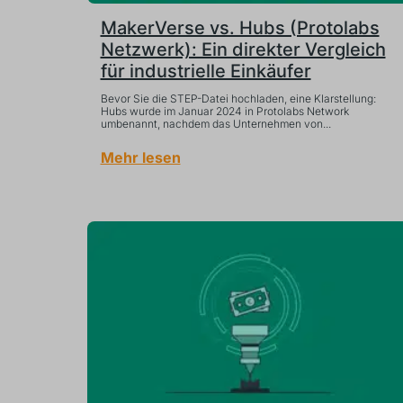
MakerVerse vs. Hubs (Protolabs
Netzwerk): Ein direkter Vergleich
für industrielle Einkäufer
Bevor Sie die STEP-Datei hochladen, eine Klarstellung:
Hubs wurde im Januar 2024 in Protolabs Network
umbenannt, nachdem das Unternehmen von...
Mehr lesen