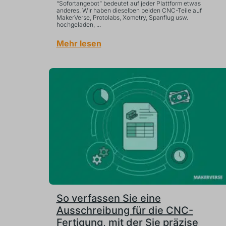
“Sofortangebot” bedeutet auf jeder Plattform etwas
anderes. Wir haben dieselben beiden CNC-Teile auf
MakerVerse, Protolabs, Xometry, Spanflug usw.
hochgeladen, ...
Mehr lesen
So verfassen Sie eine
Ausschreibung für die CNC-
Fertigung, mit der Sie präzise