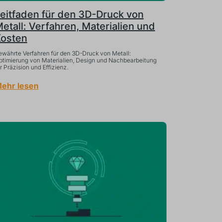
eitfaden für den 3D-Druck von
etall: Verfahren, Materialien und
osten
ewährte Verfahren für den 3D-Druck von Metall:
ptimierung von Materialien, Design und Nachbearbeitung
r Präzision und Effizienz.
ehr lesen