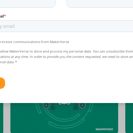
Strategie für kundenspezifische
a
Teile: Ein Entscheidungsrahmen
v
für die Beschaffung
B
Eine CNC-Präzisionshalterung ist drei Wochen im Verzug,
D
der einzige Lieferant schiebt die Schuld auf einen
O
Maschinenausfall, und die nachgelagerte Produktion gerät
St
ins Stocken....
M
Mehr lesen