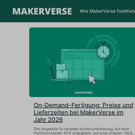
Wie MakerVerse funktion
On-Demand-Fertigung: Preise und
Lieferzeiten bei MakerVerse im
Jahr 2026
Drei Angebote für dieselbe Aluminiumhalterung. Auf einer
Plattform werden 45 € angegeben, auf einer anderen 106 €,