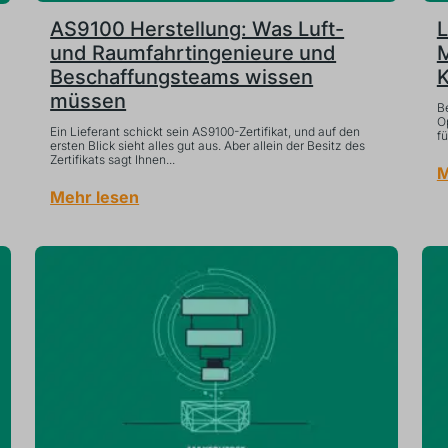
AS9100 Herstellung: Was Luft-
L
und Raumfahrtingenieure und
M
Beschaffungsteams wissen
K
müssen
B
O
Ein Lieferant schickt sein AS9100-Zertifikat, und auf den
fü
ersten Blick sieht alles gut aus. Aber allein der Besitz des
Zertifikats sagt Ihnen...
M
Mehr lesen