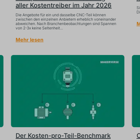
aller Kostentreiber im Jahr 2026
S
Di
Die Angebote für ein und dasselbe CNC-Teil können
zwischen den einzelnen Anbietern erheblich voneinander
M
abweichen. Nach Branchenbeobachtungen sind Spannen
von 2-3x keine Seltenheit...
Mehr lesen
Der Kosten-pro-Teil-Benchmark
C