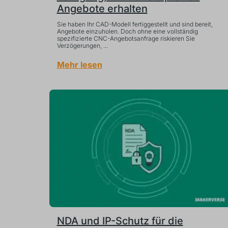
Angebote erhalten
Sie haben Ihr CAD-Modell fertiggestellt und sind bereit,
Angebote einzuholen. Doch ohne eine vollständig
spezifizierte CNC-Angebotsanfrage riskieren Sie
Verzögerungen, ...
Mehr lesen
NDA und IP-Schutz für die