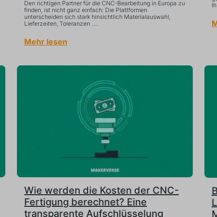
Den richtigen Partner für die CNC-Bearbeitung in Europa zu
Ih
finden, ist nicht ganz einfach: Die Plattformen
unterscheiden sich stark hinsichtlich Materialauswahl,
M
Lieferzeiten, Toleranzen ….
Mehr lesen
Wie werden die Kosten der CNC-
B
Fertigung berechnet? Eine
L
transparente Aufschlüsselung
M