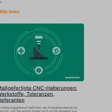
n...
ehr lesen
aßgefertigte CNC-Halterungen:
erkstoffe, Toleranzen,
ieferanten
r Halterungsentwurf steht fest, der Produktionstermin ist
ebucht, und Sie warten immer noch auf ein Angebot von