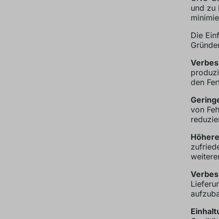
und zu 
minimie
Die Ein
Gründen
Verbess
produzi
den Fer
Geringe
von Feh
reduzie
Höhere
zufried
weitere
Verbes
Lieferu
aufzuba
Einhalt