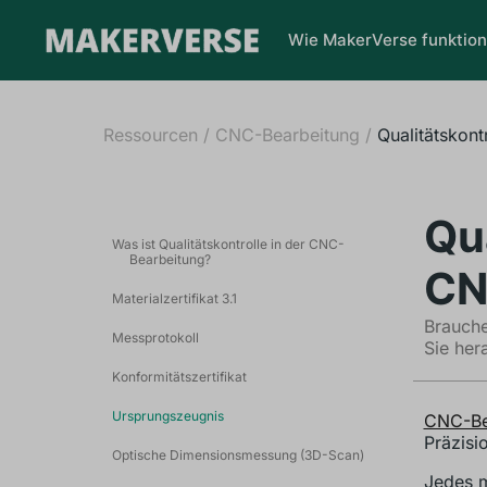
Wie MakerVerse funktion
Ressourcen
/
CNC-Bearbeitung
/
Qualitätskont
Qu
Was ist Qualitätskontrolle in der CNC-
Bearbeitung?
CN
Materialzertifikat 3.1
Brauche
Messprotokoll
Sie hera
Konformitätszertifikat
Ursprungszeugnis
CNC-Be
Präzisi
Optische Dimensionsmessung (3D-Scan)
Jedes m