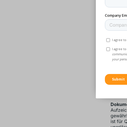
überwac
Konstru
Erste A
sicherz
Dieser 
Serienp
Abschl
Endkont
und Spe
die Obe
Statist
statist
Bearbei
Abweich
Aufrech
Dokume
Aufzeic
gewährl
ist für
unerläss