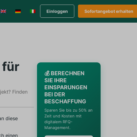
Einloggen
Sofortangebot erhalten
 für
💰 BERECHNEN
SIE IHRE
EINSPARUNGEN
jekt? Finden
BEI DER
BESCHAFFUNG
Sparen Sie bis zu 50% an
Zeit und Kosten mit
an diese
digitalem RFQ-
Management.
ch einen