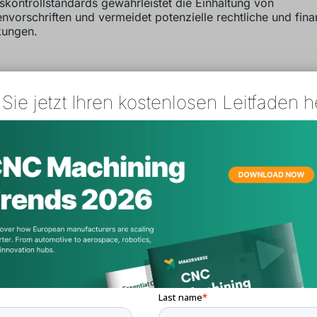
tskontrollstandards gewährleistet die Einhaltung von
nvorschriften und vermeidet potenzielle rechtliche und finan
kungen.
blick über die Qualitätskontrolle von 
Sie jetzt Ihren kostenlosen Leitfaden h
hinen
litätskontrolle von CNC-Maschinen umfasst ein umfassend
fahren, das von der anfänglichen Rohmaterialprüfung bis zu
eßenden Produktprüfung reicht. Im Folgenden finden Sie ei
ck über die wichtigsten Phasen:
le der Rohstoffe:
Der erste Schritt im Qualitätskontrollproz
sicherzustellen, dass die Rohstoffe die erforderlichen Spezif
n. Dabei werden die Zusammensetzung und die Eigenschaft
ls sowie die Einhaltung der Industrienormen überprüft.
ess-Inspektion:
Während des Bearbeitungsprozesses wer
ngen, Toleranzen und Oberflächenbeschaffenheit kontinuie