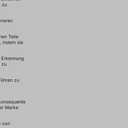
e zu
hreren
nen Teile
, indem sie
e Erkennung
 zu
ühren zu
konsequente
der Marke
g von