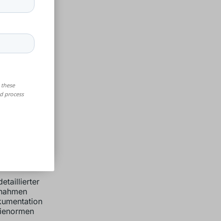
m
gen erfüllt.
, bevor die
rd eine
ätsstandards
messungen,
prüft.
ng
d
ur
taillierter
ßnahmen
kumentation
rienormen