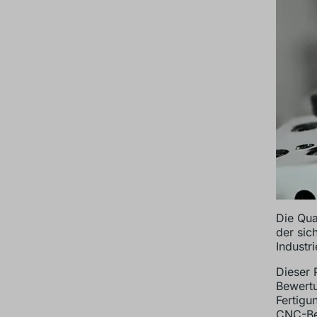
Die Qua
der sic
Industr
Dieser 
Bewertu
Fertigu
CNC-Bea