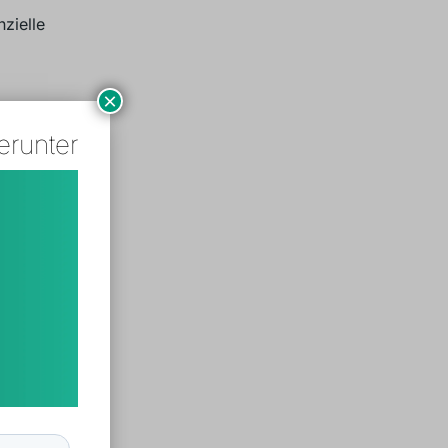
zielle
×
CNC-
erunter
es
r
nen kurzen
ess besteht
ikationen
en des
den
rlich