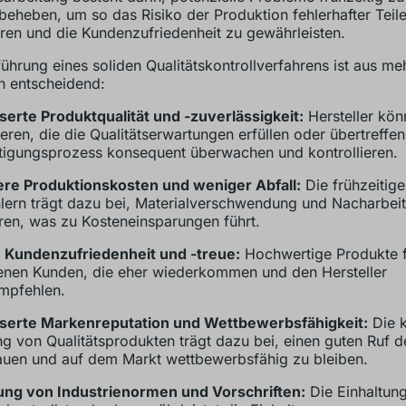
beheben, um so das Risiko der Produktion fehlerhafter Teil
ren und die Kundenzufriedenheit zu gewährleisten.
führung eines soliden Qualitätskontrollverfahrens ist aus me
 entscheidend:
erte Produktqualität und -zuverlässigkeit:
Hersteller kön
eren, die die Qualitätserwartungen erfüllen oder übertreffen
tigungsprozess konsequent überwachen und kontrollieren.
re Produktionskosten und weniger Abfall:
Die frühzeitig
lern trägt dazu bei, Materialverschwendung und Nacharbeit
ren, was zu Kosteneinsparungen führt.
 Kundenzufriedenheit und -treue:
Hochwertige Produkte f
enen Kunden, die eher wiederkommen und den Hersteller
mpfehlen.
serte Markenreputation und Wettbewerbsfähigkeit:
Die 
ng von Qualitätsprodukten trägt dazu bei, einen guten Ruf 
uen und auf dem Markt wettbewerbsfähig zu bleiben.
ung von Industrienormen und Vorschriften:
Die Einhaltun