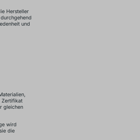
e Hersteller
e durchgehend
iedenheit und
aterialien,
 Zertifikat
r gleichen
rge wird
sie die