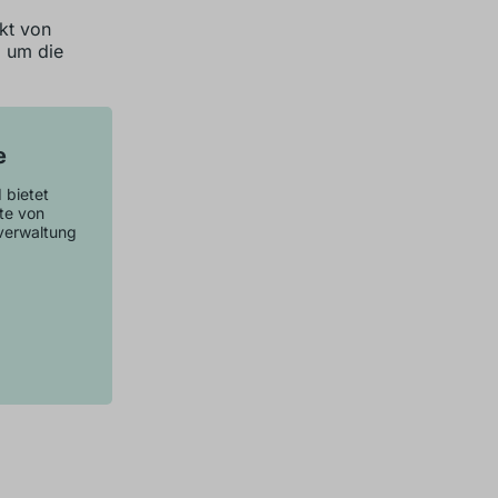
ekt von
, um die
e
 bietet
te von
sverwaltung