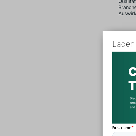
Qualitä
Branche
Auswir
Über
Laden 
Masc
Die Qua
Prüfver
abschli
Überbli
Kontrol
darin, 
erfülle
Materia
In-Proc
Abmessu