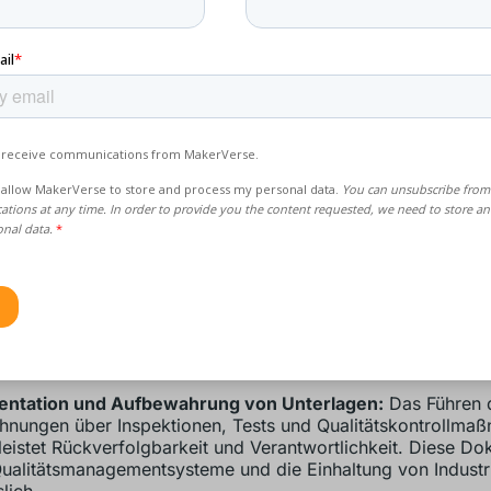
ht, um sicherzustellen, dass die Teile gemäß den
ktionsspezifikationen gefertigt werden.
rtikelinspektion:
Das erste Teil wird gründlich inspiziert, u
ustellen, dass es alle Konstruktions- und Qualitätsanforderun
Schritt ist entscheidend, um mögliche Probleme zu erkennen
roduktion beginnt.
ießende Inspektion:
Sobald die Teile fertiggestellt sind, wi
rolle durchgeführt, um sicherzustellen, dass sie alle Qualit
zifikationen erfüllen. Dabei werden unter anderem die Ab
rflächenbeschaffenheit und andere kritische Parameter über
ische Prozesskontrolle (SPC):
SPC beinhaltet die Anwendu
ischer Methoden zur Überwachung und Steuerung des
tungsprozesses. Dies hilft bei der Ermittlung von Trends un
ungen und ermöglicht rechtzeitige Korrekturmaßnahmen z
terhaltung der Qualität.
ntation und Aufbewahrung von Unterlagen:
Das Führen de
hnungen über Inspektionen, Tests und Qualitätskontrollma
eistet Rückverfolgbarkeit und Verantwortlichkeit. Diese Do
 Qualitätsmanagementsysteme und die Einhaltung von Indust
lich.