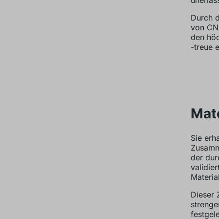
Durch d
von CNC
den höc
-treue 
Mate
Sie erh
Zusamme
der durc
validie
Materia
Dieser 
strenge
festgel