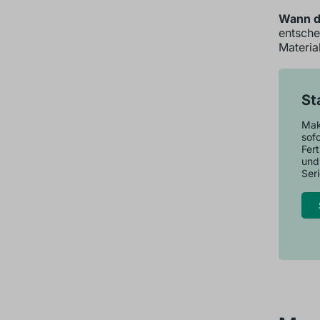
Wann d
entsche
Materia
St
Make
sofo
Fer
und
Seri