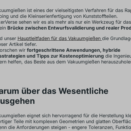
uumgießen ist eines der vielseitigsten Verfahren für das Ra
ping und die Kleinserienfertigung von Kunststoffteilen.
erVerse sehen wir es als mehr als nur ein Werkzeug für das
 ein
Brücke zwischen Entwurfsvalidierung und realer Pro
d unser
Hauptleitfaden für das Vakuumgießen
die Grundlag
ser Artikel tiefer.
forschen wir
fortgeschrittene Anwendungen, hybride
sstrategien und Tipps zur Kostenoptimierung
die Ingenie
ern helfen, das Beste aus dem Vakuumgießen herauszuhole
Warum über das Wesentliche
ausgehen
uumgießen eignet sich hervorragend für die Herstellung kl
tiger Teile mit komplexen Geometrien und glatten Oberfläc
nn die Anforderungen steigen - engere Toleranzen, Funktio