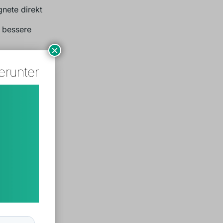
nete direkt
e bessere
×
erunter
e
 bietet
te an
sverwaltung