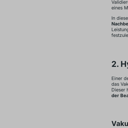
Validie
eines M
In dies
Nachbe
Leistun
festzul
2. H
Einer d
das Vak
Dieser 
der Be
Vaku