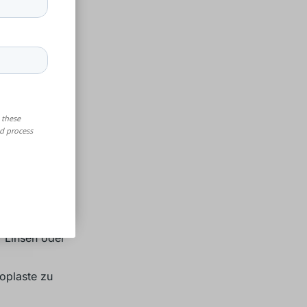
ummiähnliche
g für
n - ideal für
 Linsen oder
oplaste zu