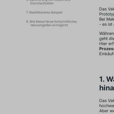
Durchlaufzeiten
Das Vak
7. Realitätsnahes Beispiel
Prototy
Bei Mak
8. Wie MakerVerse fortschrittliches
- es ist
Vakuumgießen ermöglicht
Währen
geht die
Hier er
Prozes
Einkäuf
1. 
hin
Das Vak
hochwer
Aber we