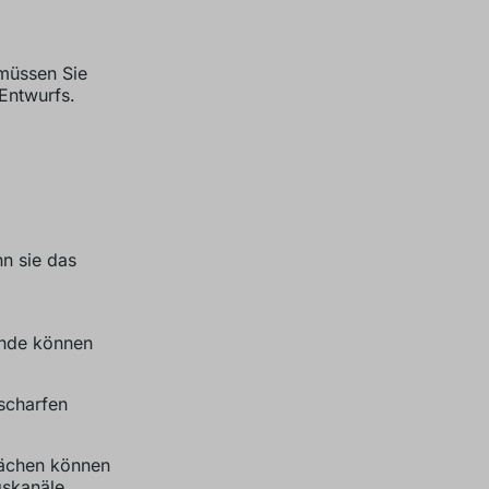
 müssen Sie
Entwurfs.
n sie das
nde können
scharfen
ächen können
gskanäle