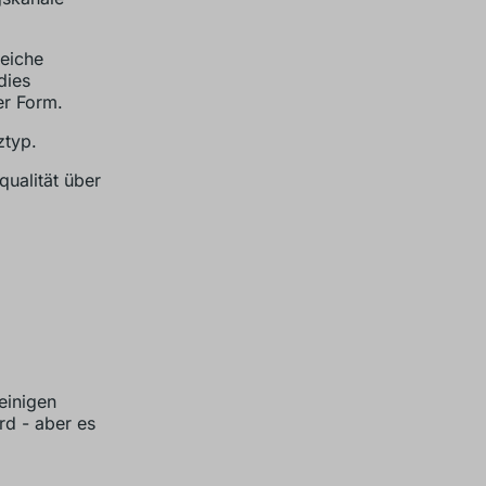
eiche
dies
er Form.
ztyp.
qualität über
einigen
rd - aber es