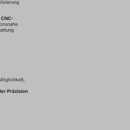
lizierung
t
CNC-
ionsnahe
tattung
Möglichkeit,
der Präzision