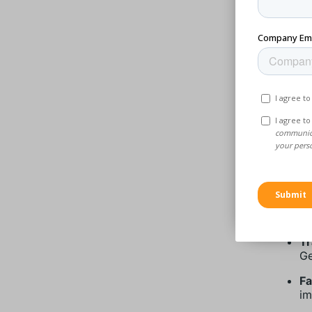
3. F
Mate
Moderne
Ersatzs
Hier si
MakerVe
Ho
Fu
Sc
Ge
Tr
Ge
Fa
im