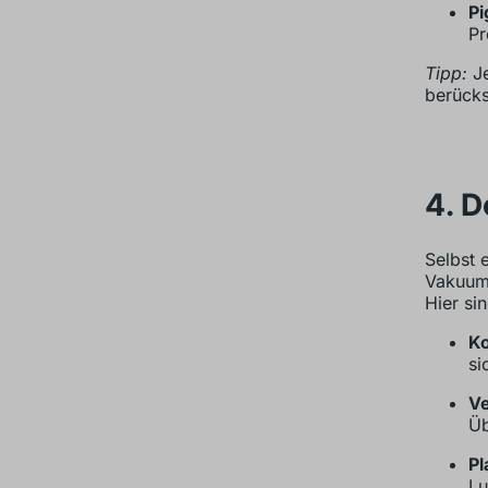
Pi
Pr
Tipp:
Je
berücks
4. D
Selbst 
Vakuumg
Hier si
Ko
si
Ve
Üb
Pl
Lu