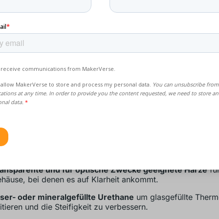
ortschrittliche Harz- und
rialstrategien
 Urethanharze haben sich weit über einfache ABS- oder g
toffe hinaus entwickelt.
nd einige Hochleistungsoptionen, die unsere Ingenieure häufi
rse-Projekte empfehlen:
chtemperatur-Harze
(z. B. PX 527, Axson PX 245) für
nktionsprototypen, die Hitze ausgesetzt sind.
hwer entflammbare Harze
die die UL94-V0-Normen erfülle
häuse im Elektronik- oder Mobilitätsbereich.
ansparente und für optische Zwecke geeignete Harze
für
häuse, bei denen es auf Klarheit ankommt.
ser- oder mineralgefüllte Urethane
um glasgefüllte Therm
itieren und die Steifigkeit zu verbessern.