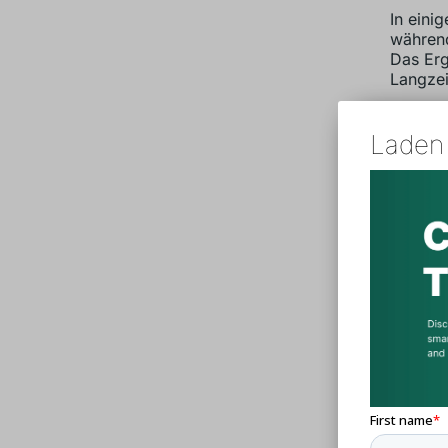
In eini
während
Das Erg
Langzei
Laden 
St
Make
sofo
Fer
und
Seri