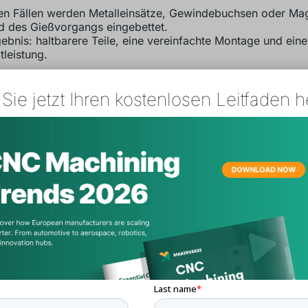
gen Fällen werden Metalleinsätze, Gewindebuchsen oder Mag
 des Gießvorgangs eingebettet.
ebnis: haltbarere Teile, eine vereinfachte Montage und ein
tleistung.
Sie jetzt Ihren kostenlosen Leitfaden h
arten Sie Ihr Fertigungsprojekt mit MakerVers
rVerse ist eine Plattform für die Beschaffung von Industrieteilen. Sie
rtigen Zugang zu einer geprüften Lieferkette und einer breiten Palet
tigungstechnologien. Mit KI-gestützter Angebotserstellung, Auftrag
 -abwicklung hilft MakerVerse bei allem, vom ersten Prototyp bis zur
enfertigung.
Sofortangebot erhalten