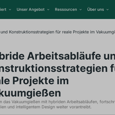
iert
Unser Angebot
Ressourcen
Über uns
 und Konstruktionsstrategien für reale Projekte im Vakuumg
bride Arbeitsabläufe u
nstruktionsstrategien f
le Projekte im
kuumgießen
 das Vakuumgießen mit hybriden Arbeitsabläufen, fortschri
lien und intelligentem Design weiter vorantreibt.