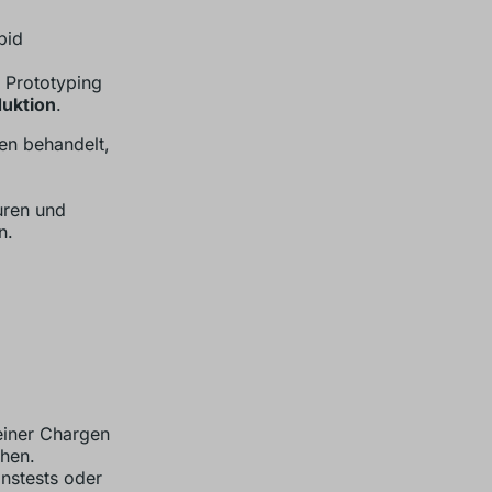
pid
 Prototyping
duktion
.
en behandelt,
uren und
n.
einer Chargen
hen.
nstests oder