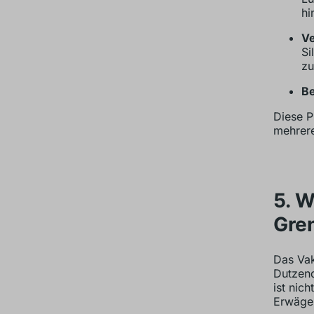
hi
Ve
Si
zu
Be
Diese P
mehrere
5. 
Gre
Das Vak
Dutzend
ist nich
Erwägen