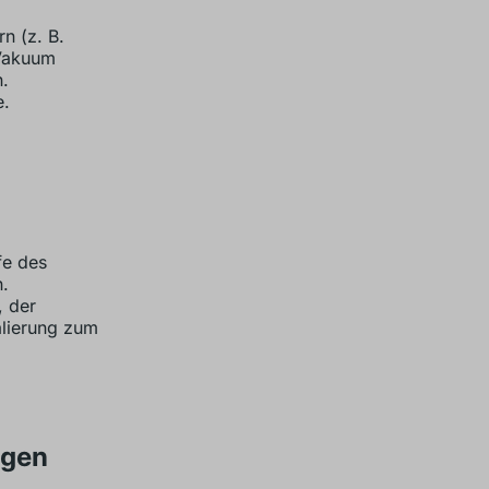
n (z. B.
 Vakuum
.
e.
fe des
.
, der
lierung zum
ngen