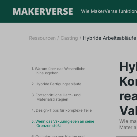
Wie MakerVerse funktion
Ressourcen
/
Casting
/
Hybride Arbeitsabläufe
Hy
1. Warum über das Wesentliche
hinausgehen
Ko
2. Hybride Fertigungsabläufe
rea
3. Fortschrittliche Harz- und
Materialstrategien
Va
4. Design-Tipps für komplexe Teile
Wie man
5. Wenn das Vakuumgießen an seine
Grenzen stößt
Materia
6. Optimierung von Kosten und