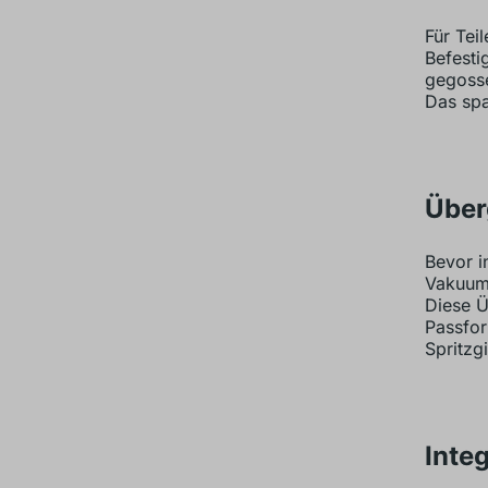
Für Tei
Befesti
gegosse
Das spa
Über
Bevor i
Vakuumg
Diese Ü
Passfor
Spritzg
Inte