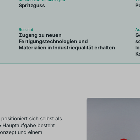
Spritzguss
P
Resultat
Au
Zugang zu neuen
G
Fertigungstechnologien und
s
Materialien in Industriequalität erhalten
l
K
positioniert sich selbst als
re Hauptaufgabe besteht
Konzept und einem