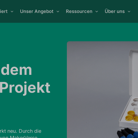
iert
Unser Angebot
Ressourcen
Über uns
t dem
Projekt
kt neu. Durch die
 von MakerVerse