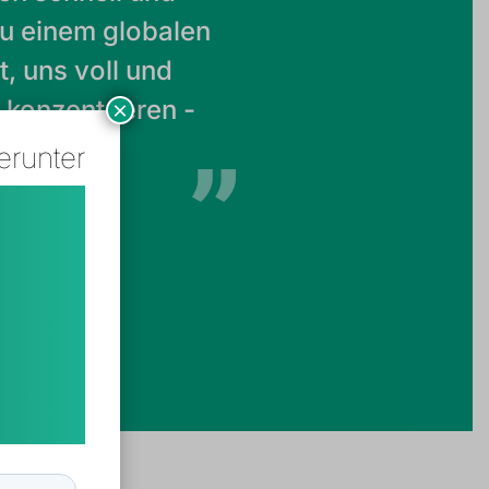
zu einem globalen
, uns voll und
 konzentrieren -
×
erunter