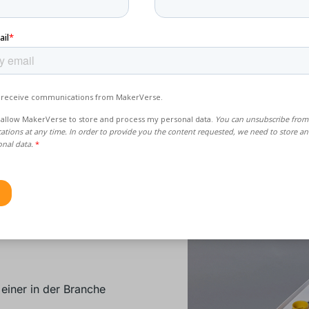
derung:
it und
ine
einer in der Branche