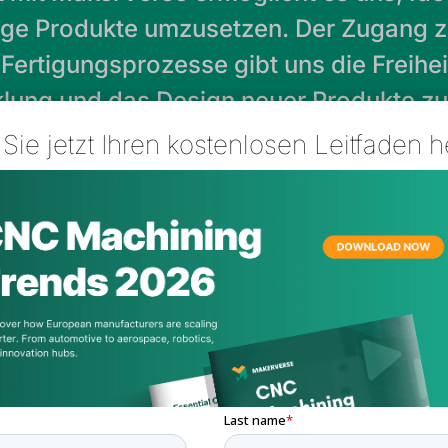
ähige Produkte umzusetzen. Der Zugang 
ertigungsprozesse gibt uns die Freiheit
klung und das Design neuer Produkte zu
teneffizient zu bleiben.
Sie jetzt Ihren kostenlosen Leitfaden h