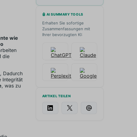
🤖 AI SUMMARY TOOLS
Erhalten Sie sofortige
Zusammenfassungen mit
Ihrer bevorzugten KI:
ente wie
ro
arbeiten
M die
, Dadurch
 Integrität
e
, was zu
ARTIKEL TEILEN
 die