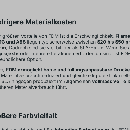
edrigere Materialkosten
r größten Vorteile von FDM ist die Erschwinglichkeit.
Filam
TG und ABS
liegen typischerweise zwischen
$20 bis $50 p
amm
, Dadurch sind sie viel billiger als SLA-Harze. Wenn Sie 
projekte
oder mehrere Iterationen erforderlich sind, ist FD
eundlichere Option.
ch,
FDM ermöglicht hohle und füllungsanpassbare Drucke
 Materialverbrauch reduziert und gleichzeitig die strukturelle
. SLA hingegen produziert im Allgemeinen
vollmassive Teil
heren Materialverbrauch führt.
ößere Farbvielfalt
hetik wichtig ist und Sie
lebendige Farboptionen
, ist FDM