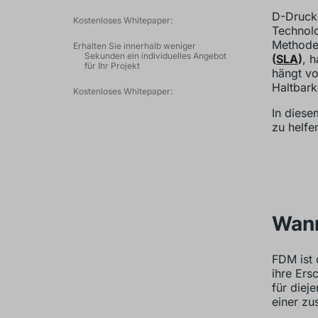
D-Druck 
Kostenloses Whitepaper:
Technolo
Method
Erhalten Sie innerhalb weniger
Sekunden ein individuelles Angebot
(
SLA
)
, 
für Ihr Projekt
hängt vo
Haltbark
Kostenloses Whitepaper:
In diese
zu helfe
Wann
FDM ist 
ihre Ersc
für diej
einer zu