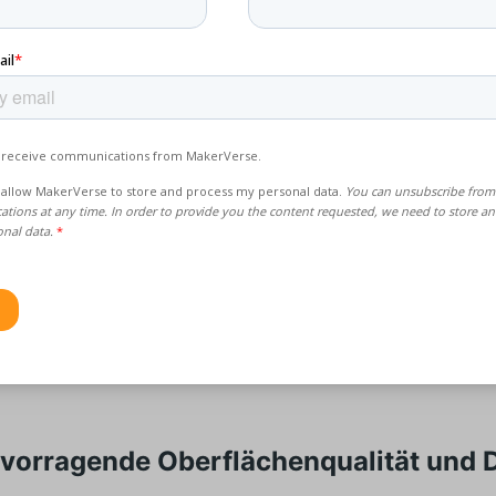
nders nützlich in Branchen wie
Luft- und Raumfahrt und
ilindustrie
, wo die Gewichtsreduzierung eine Priorität ist.
 sollte man sich für SLA statt F
cheiden?
Druck ist bekannt für
außergewöhnliche Details, glatte
chen und hochpräzise Teile
. Wenn Ihr Projekt Folgendes er
stungsmaterialien oder extreme Genauigkeit
, ist die SLA
inlich die bessere Wahl.
rvorragende Oberflächenqualität und D