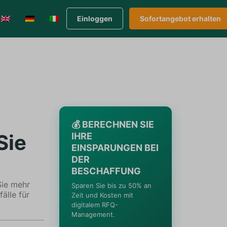
Einloggen
Sofortangebot erhalten
💰 BERECHNEN SIE
Sie
IHRE
EINSPARUNGEN BEI
DER
BESCHAFFUNG
Sie mehr
Sparen Sie bis zu 50% an
älle für
Zeit und Kosten mit
digitalem RFQ-
Management.