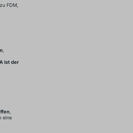
 zu FDM,
rn
,
A ist der
ffen
,
n eine