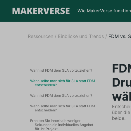
Wie MakerVerse funktion
Ressourcen
/
Einblicke und Trends
/
FDM vs. S
FDM
Wann ist FDM dem SLA vorzuziehen?
Dru
Wann sollte man sich für SLA statt FDM
entscheiden?
wä
Wann ist FDM dem SLA vorzuziehen?
Entsche
Wann sollte man sich für SLA statt FDM
entscheiden?
über die
beide.
Erhalten Sie innerhalb weniger
Sekunden ein individuelles Angebot
für Ihr Projekt