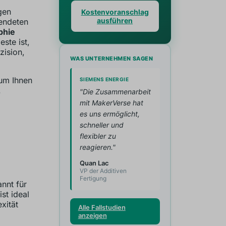
gen
Kostenvoranschlag
ausführen
endeten
phie
ste ist,
zision,
WAS UNTERNEHMEN SAGEN
m Ihnen
SIEMENS ENERGIE
.
"Die Zusammenarbeit
mit MakerVerse hat
es uns ermöglicht,
schneller und
flexibler zu
reagieren."
Quan Lac
VP der Additiven
Fertigung
nnt für
ist ideal
xität
Alle Fallstudien
anzeigen