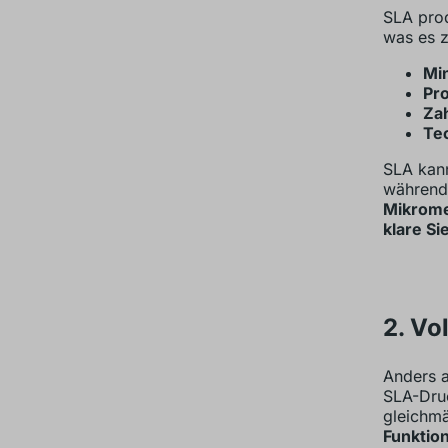
SLA pro
was es z
Mi
Pr
Za
Tec
SLA kan
während
Mikrome
klare Si
2. Vo
Anders 
SLA-Druc
gleichmä
Funktion