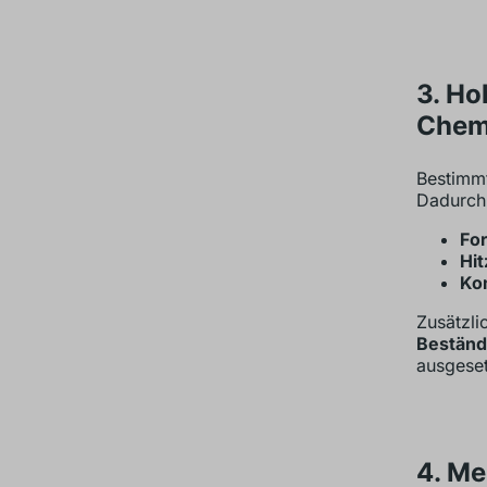
3. Ho
Chemi
Bestimmt
Dadurch 
Fo
Hi
Kom
Zusätzli
Beständ
ausgeset
4. M