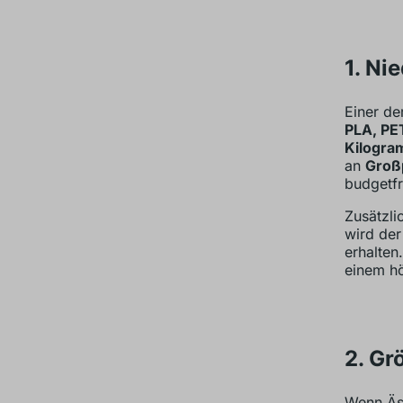
1. Ni
Einer de
PLA, PE
Kilogr
an
Groß
budgetfr
Zusätzli
wird der
erhalten
einem hö
2. Gr
Wenn Äst