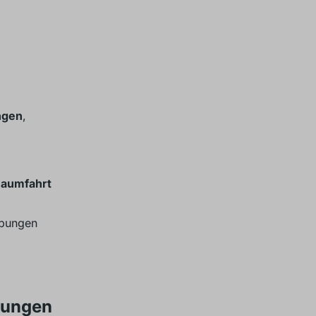
ngen
,
Raumfahrt
ebungen
dungen