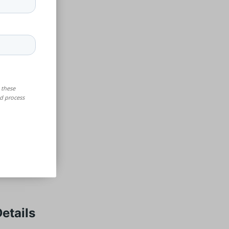
DM
fordert
etails