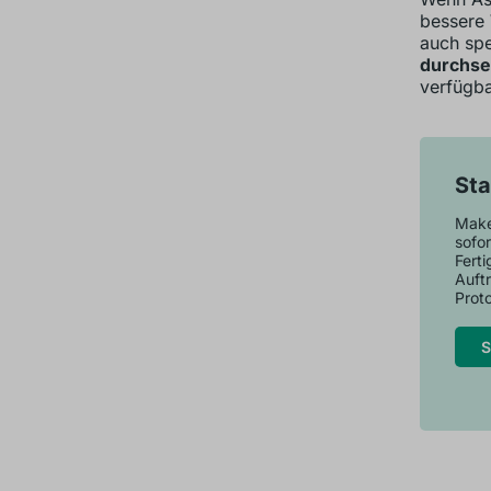
bessere 
auch spe
durchse
verfügba
Sta
Maker
sofor
Fert
Auft
Proto
S