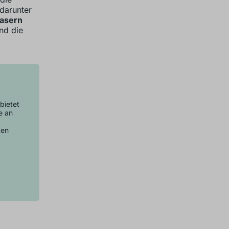
 darunter
fasern
nd die
bietet
e an
ten