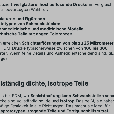
duziert
viel glattere, hochauflösende Drucke
im Vergleich
ur bevorzugten Wahl für:
niaturen und Figürchen
ototypen von Schmuckstücken
hnmedizinische und medizinische Modelle
hnische Teile mit engen Toleranzen
n erreichen
Schichtauflösungen von bis zu 25 Mikromete
 FDM-Drucke typischerweise zwischen
von
100 bis
300
ter
. Wenn feine Details und Ästhetik entscheidend sind,
SL
eger
.
llständig dichte, isotrope Teile
als bei FDM, wo
Schichthaftung kann Schwachstellen scha
ke sind vollständig solide und
isotrop
-Das heißt, sie habe
ßige Festigkeit in alle Richtungen. Das macht sie ideal für
sprototypen, tragende Teile und Fertigungshilfsmittel
.