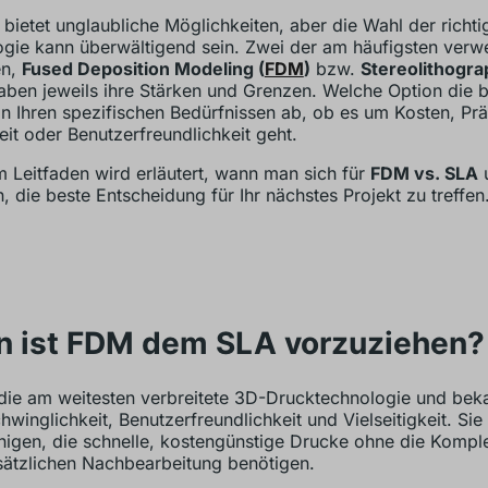
bietet unglaubliche Möglichkeiten, aber die Wahl der richti
gie kann überwältigend sein. Zwei der am häufigsten verw
en,
Fused Deposition Modeling (
FDM
)
bzw.
Stereolithogra
haben jeweils ihre Stärken und Grenzen. Welche Option die be
n Ihren spezifischen Bedürfnissen ab, ob es um Kosten, Prä
eit oder Benutzerfreundlichkeit geht.
m Leitfaden wird erläutert, wann man sich für
FDM vs. SLA
u
n, die beste Entscheidung für Ihr nächstes Projekt zu treffen
 ist FDM dem SLA vorzuziehen?
die am weitesten verbreitete 3D-Drucktechnologie und beka
hwinglichkeit, Benutzerfreundlichkeit und Vielseitigkeit. Sie 
enigen, die schnelle, kostengünstige Drucke ohne die Komple
sätzlichen Nachbearbeitung benötigen.