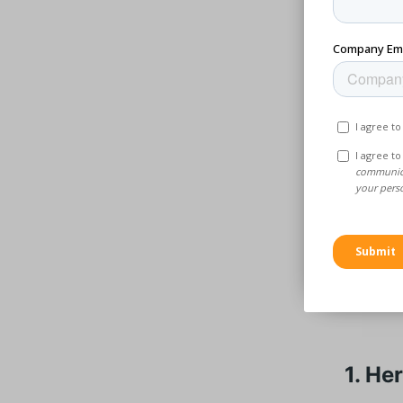
ist beso
Automob
Wann
ents
Der SLA-
Oberflä
Hochlei
wahrsche
1. He