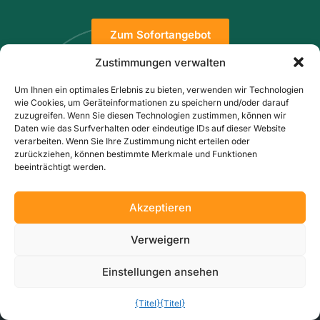
Zum Sofortangebot
Zustimmungen verwalten
Um Ihnen ein optimales Erlebnis zu bieten, verwenden wir Technologien
wie Cookies, um Geräteinformationen zu speichern und/oder darauf
zuzugreifen. Wenn Sie diesen Technologien zustimmen, können wir
Daten wie das Surfverhalten oder eindeutige IDs auf dieser Website
verarbeiten. Wenn Sie Ihre Zustimmung nicht erteilen oder
zurückziehen, können bestimmte Merkmale und Funktionen
beeinträchtigt werden.
Akzeptieren
Verweigern
WIE ES FUNKTIONIERT
Einstellungen ansehen
Wie MakerVerse funktioniert
Zuverlässige Fertigung für Ihre Lieferkette
{Titel}
{Titel}
IP-Schutz