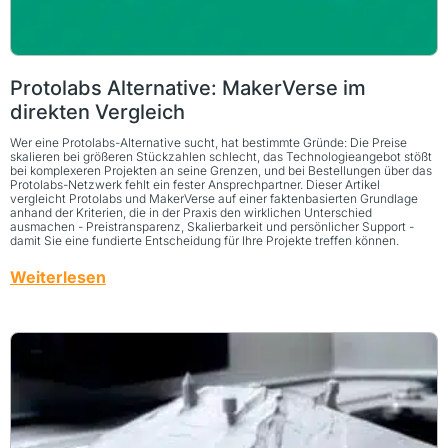
Protolabs Alternative: MakerVerse im
direkten Vergleich
Wer eine Protolabs-Alternative sucht, hat bestimmte Gründe: Die Preise
skalieren bei größeren Stückzahlen schlecht, das Technologieangebot stößt
bei komplexeren Projekten an seine Grenzen, und bei Bestellungen über das
Protolabs-Netzwerk fehlt ein fester Ansprechpartner. Dieser Artikel
vergleicht Protolabs und MakerVerse auf einer faktenbasierten Grundlage
anhand der Kriterien, die in der Praxis den wirklichen Unterschied
ausmachen - Preistransparenz, Skalierbarkeit und persönlicher Support -
damit Sie eine fundierte Entscheidung für Ihre Projekte treffen können.
Weiterlesen