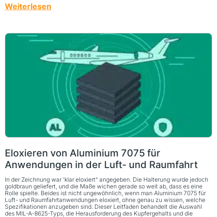
Weiterlesen
Eloxieren von Aluminium 7075 für
Anwendungen in der Luft- und Raumfahrt
In der Zeichnung war ’klar eloxiert“ angegeben. Die Halterung wurde jedoch
goldbraun geliefert, und die Maße wichen gerade so weit ab, dass es eine
Rolle spielte. Beides ist nicht ungewöhnlich, wenn man Aluminium 7075 für
Luft- und Raumfahrtanwendungen eloxiert, ohne genau zu wissen, welche
Spezifikationen anzugeben sind. Dieser Leitfaden behandelt die Auswahl
des MIL-A-8625-Typs, die Herausforderung des Kupfergehalts und die