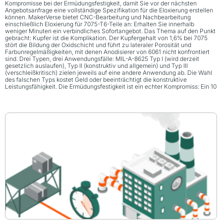
Kompromisse bei der Ermüdungsfestigkeit, damit Sie vor der nächsten
Angebotsanfrage eine vollständige Spezifikation für die Eloxierung erstellen
können. MakerVerse bietet CNC-Bearbeitung und Nachbearbeitung
einschließlich Eloxierung für 7075-T6-Teile an: Erhalten Sie innerhalb
weniger Minuten ein verbindliches Sofortangebot. Das Thema auf den Punkt
gebracht: Kupfer ist die Komplikation. Der Kupfergehalt von 1,6% bei 7075
stört die Bildung der Oxidschicht und führt zu lateraler Porosität und
Farbunregelmäßigkeiten, mit denen Anodisierer von 6061 nicht konfrontiert
sind. Drei Typen, drei Anwendungsfälle: MIL-A-8625 Typ I (wird derzeit
gesetzlich auslaufen), Typ II (konstruktiv und allgemein) und Typ III
(verschleißkritisch) zielen jeweils auf eine andere Anwendung ab. Die Wahl
des falschen Typs kostet Geld oder beeinträchtigt die konstruktive
Leistungsfähigkeit. Die Ermüdungsfestigkeit ist ein echter Kompromiss: Ein 10