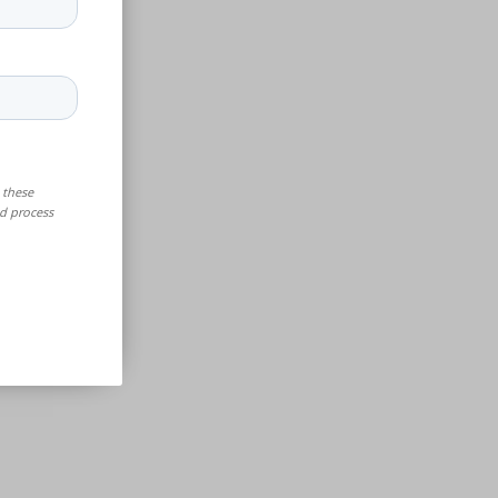
dene
tellen,
e
dungen