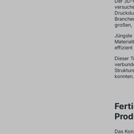
Der 3D-G
versuche
Druckdur
Branchen
großen, 
Jüngste 
Material
effizien
Dieser T
verbunde
Struktur
konnten.
Fert
Prod
Das Konz