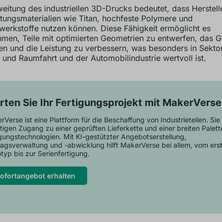
eitung des industriellen 3D-Drucks bedeutet, dass Herstell
tungsmaterialien wie Titan, hochfeste Polymere und
erkstoffe nutzen können. Diese Fähigkeit ermöglicht es
men, Teile mit optimierten Geometrien zu entwerfen, das G
en und die Leistung zu verbessern, was besonders in Sekto
- und Raumfahrt und der Automobilindustrie wertvoll ist.
rten Sie Ihr Fertigungsprojekt mit MakerVerse
Verse ist eine Plattform für die Beschaffung von Industrieteilen. Sie 
tigen Zugang zu einer geprüften Lieferkette und einer breiten Palett
igungstechnologien. Mit KI-gestützter Angebotserstellung,
ragsverwaltung und -abwicklung hilft MakerVerse bei allem, vom ers
typ bis zur Serienfertigung.
ofortangebot erhalten