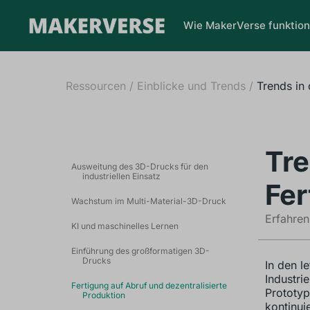
Wie MakerVerse funktion
Ressourcen
/
Einblicke und Trends
/
Trends in 
Tre
Ausweitung des 3D-Drucks für den
industriellen Einsatz
Fer
Wachstum im Multi-Material-3D-Druck
Erfahren
KI und maschinelles Lernen
Einführung des großformatigen 3D-
Drucks
In den l
Industri
Fertigung auf Abruf und dezentralisierte
Prototyp
Produktion
kontinui