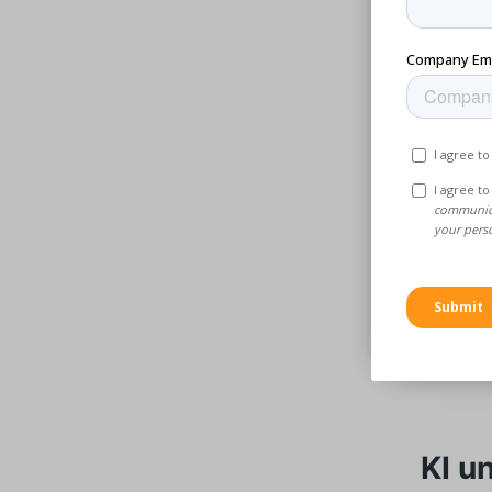
Mit dies
Material
Steifigk
Multimat
die für 
benötige
Dank der
Material
komplexe
besser f
KI u