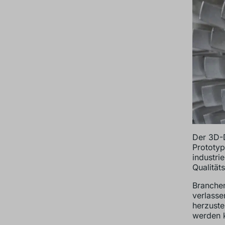
Der 3D-D
Prototyp
industrie
Qualität
Branche
verlass
herzuste
werden 