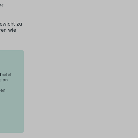
er
ewicht zu
ren wie
bietet
e an
ten