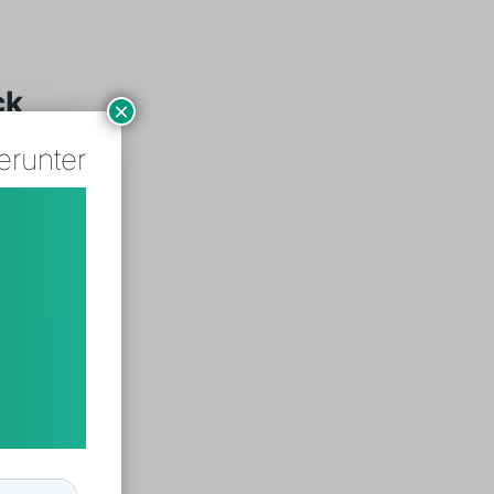
ck
×
erunter