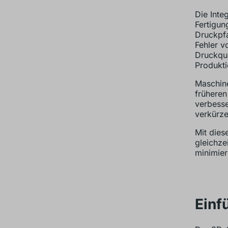
Die Inte
Fertigun
Druckpfa
Fehler v
Druckqua
Produkt
Maschine
früheren
verbesse
verkürze
Mit dies
gleichze
minimier
Einf