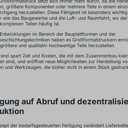
roßformatdruck setzt sich immer mehr durch, da die Herst
n, größere Komponenten oder mehrere Teile in einem einz
chgang herzustellen. Diese Fähigkeit ist besonders wichtig
 wie das Baugewerbe und die Luft- und Raumfahrt, wo der
komplexen Teilen häufig ist.
Entwicklungen im Bereich der Bauplattformen und der
beschichtungstechniken haben es Großformatdruckern ermö
t größere und qualitativ hochwertige Teile herzustellen.
rend spart Zeit und Kosten, die mit dem Zusammenbau klein
n sind, und eröffnet neue Möglichkeiten zur Herstellung v
en und Werkzeugen, die bisher nicht in einem Stück gedruc
igung auf Abruf und dezentralisi
uktion
ept der bedarfsgesteuerten Fertigung verändert Lieferkett