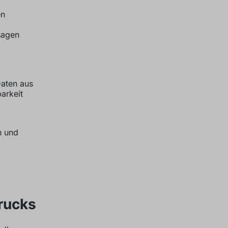
en
sagen
Daten aus
arkeit
n und
rucks