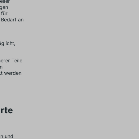
eller
igen
 für
 Bedarf an
glicht,
erer Teile
on
kt werden
erte
en und