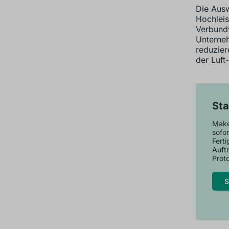
Die Ausw
Hochleis
Verbundw
Unterneh
reduzier
der Luft
Sta
Maker
sofor
Fert
Auft
Proto
S