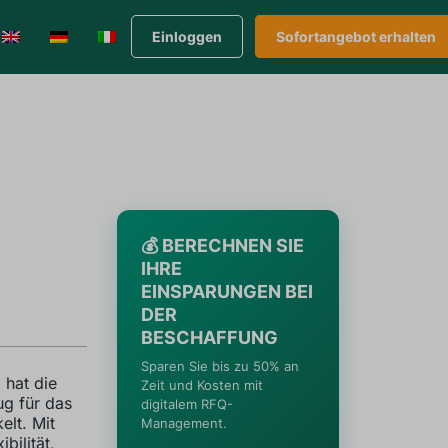
Einloggen
Sofortangebot erhalten
💰 BERECHNEN SIE
IHRE
EINSPARUNGEN BEI
DER
BESCHAFFUNG
Sparen Sie bis zu 50% an
 hat die
Zeit und Kosten mit
ug für das
digitalem RFQ-
elt. Mit
Management.
bilität,