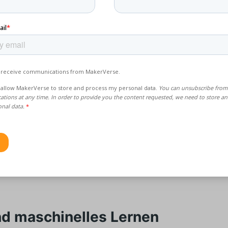
er Fähigkeit können Hersteller Teile herstellen, die verschie
ien mit unterschiedlichen Eigenschaften, wie Flexibilität und
eit, in einem einzigen Bauwerk kombinieren. Mit dem
erialdruck lassen sich zum Beispiel medizinische Geräte hers
eine bessere Funktionalität sowohl harte als auch weiche Teil
n.
 Fortschritte in der Druckkopftechnologie und der
wissenschaft können die Hersteller jetzt Teile entwerfen, die
 Anforderungen erfüllen und in ihren spezifischen Anwen
unktionieren.
nd maschinelles Lernen