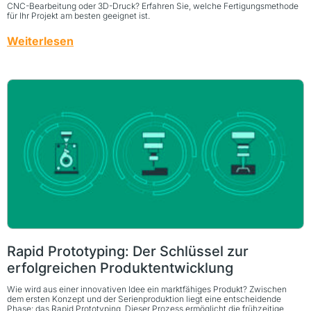
CNC-Bearbeitung oder 3D-Druck? Erfahren Sie, welche Fertigungsmethode
für Ihr Projekt am besten geeignet ist.
Weiterlesen
Rapid Prototyping: Der Schlüssel zur
erfolgreichen Produktentwicklung
Wie wird aus einer innovativen Idee ein marktfähiges Produkt? Zwischen
dem ersten Konzept und der Serienproduktion liegt eine entscheidende
Phase: das Rapid Prototyping. Dieser Prozess ermöglicht die frühzeitige