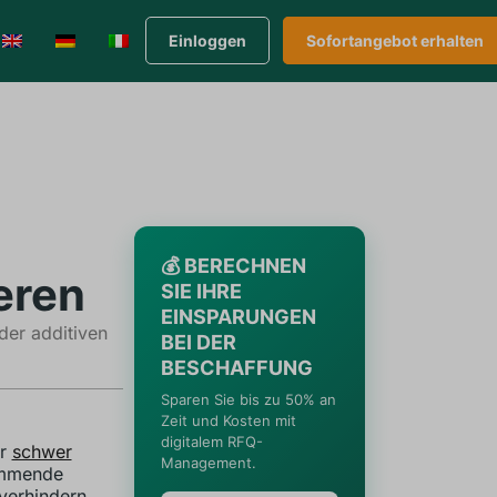
Einloggen
Sofortangebot erhalten
💰 BERECHNEN
eren
SIE IHRE
EINSPARUNGEN
der additiven
BEI DER
BESCHAFFUNG
Sparen Sie bis zu 50% an
Zeit und Kosten mit
digitalem RFQ-
er
schwer
Management.
emmende
verhindern