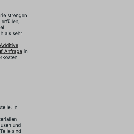
rie strengen
erfüllen,
el
h als sehr
Additive
uf Anfrage
in
erkosten
eile. In
rialien
äusen und
Teile sind