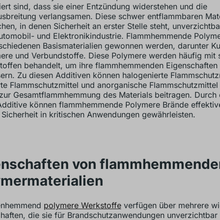
iert sind, dass sie einer Entzündung widerstehen und die
sbreitung verlangsamen. Diese schwer entflammbaren Mater
hen, in denen Sicherheit an erster Stelle steht, unverzichtbar
utomobil- und Elektronikindustrie. Flammhemmende Polym
schiedenen Basismaterialien gewonnen werden, darunter Kun
ere und Verbundstoffe. Diese Polymere werden häufig mit s
toffen behandelt, um ihre flammhemmenden Eigenschaften
ern. Zu diesen Additiven können halogenierte Flammschutzm
te Flammschutzmittel und anorganische Flammschutzmittel 
 zur Gesamtflammhemmung des Materials beitragen. Durch
Additive können flammhemmende Polymere Brände effektive
 Sicherheit in kritischen Anwendungen gewährleisten.
enschaften von flammhemmende
ymermaterialien
enhemmend
polymere Werkstoffe
verfügen über mehrere wi
haften, die sie für Brandschutzanwendungen unverzichtbar