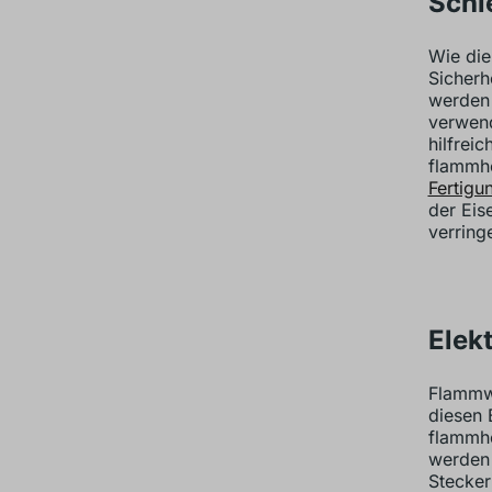
Schi
Wie die
Sicherh
werden 
verwend
hilfrei
flamm
Fertigun
der Eis
verring
Elek
Flammwi
diesen 
flammhe
werden 
Stecker