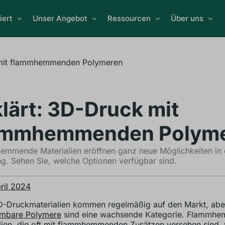
iert
Unser Angebot
Ressourcen
Über uns
 mit flammhemmenden Polymeren
klärt: 3D-Druck mit
ammhemmenden Polym
mmende Materialien eröffnen ganz neue Möglichkeiten in 
ng. Sehen Sie, welche Optionen verfügbar sind.
ril 2024
D-Druckmaterialien kommen regelmäßig auf den Markt, ab
mmbare Polymere
sind eine wachsende Kategorie. Flammh
lien, die oft mit flammhemmenden Zusätzen versehen sind, 