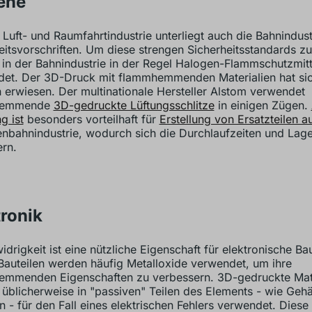
ene
 Luft- und Raumfahrtindustrie unterliegt auch die Bahnindust
eitsvorschriften. Um diese strengen Sicherheitsstandards zu 
in der Bahnindustrie in der Regel Halogen-Flammschutzmitt
et. Der 3D-Druck mit flammhemmenden Materialien hat sic
ch erwiesen. Der multinationale Hersteller Alstom verwendet
hemmende
3D-gedruckte Lüftungsschlitze
in einigen Zügen.
g ist
besonders vorteilhaft für
Erstellung von Ersatzteilen a
enbahnindustrie, wodurch sich die Durchlaufzeiten und Lag
ern.
tronik
drigkeit ist eine nützliche Eigenschaft für elektronische Baut
Bauteilen werden häufig Metalloxide verwendet, um ihre
mmenden Eigenschaften zu verbessern. 3D-gedruckte Mate
üblicherweise in "passiven" Teilen des Elements - wie Geh
n - für den Fall eines elektrischen Fehlers verwendet. Diese 