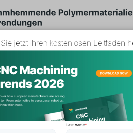
mmhemmende Polymermaterialie
endungen
Sie jetzt Ihren kostenlosen Leitfaden h
- und Raumfahrt