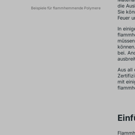
die Aus
Beispiele für flammhemmende Polymere
Sie kön
Feuer 
In eini
flammhe
müssen
können.
bei. An
ausbreit
Aus all
Zertifi
mit ein
flammh
Ein
Flammhe