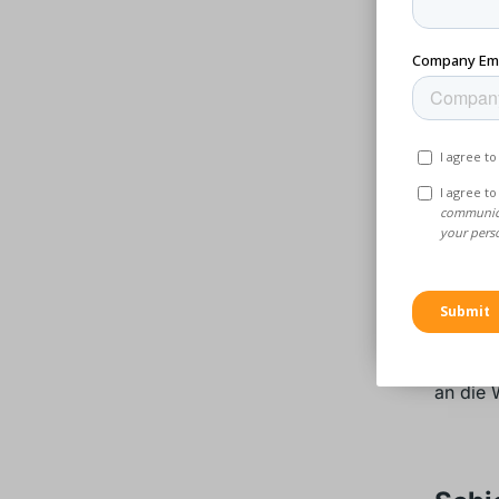
In der 
unverzi
Vorschr
Verwend
Innenka
Lasersi
flammhe
B.
Vide
an die 