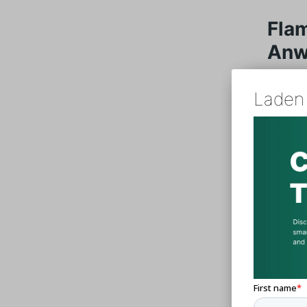
Fla
Anw
Laden 
Luft