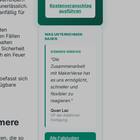
nerlässlich.
Kostenvoranschlag
ausführen
nfällig für
ten
WAS UNTERNEHMEN
n Fällen
SAGEN
alten
Sicherheit
SIEMENS ENERGIE
h ein Feuer
"Die
Zusammenarbeit
mit MakerVerse hat
befasst sich
es uns ermöglicht,
fügbare
schneller und
flexibler zu
reagieren."
Quan Lac
VP der Additiven
mere
Fertigung
en, die so
Alle Fallstudien