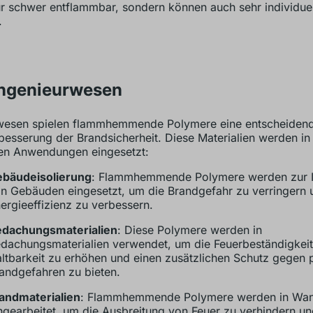
ur schwer entflammbar, sondern können auch sehr individuell
.
ngenieurwesen
esen spielen flammhemmende Polymere eine entscheidende
besserung der Brandsicherheit. Diese Materialien werden i
en Anwendungen eingesetzt:
bäudeisolierung
: Flammhemmende Polymere werden zur I
n Gebäuden eingesetzt, um die Brandgefahr zu verringern 
ergieeffizienz zu verbessern.
dachungsmaterialien
: Diese Polymere werden in
dachungsmaterialien verwendet, um die Feuerbeständigkei
ltbarkeit zu erhöhen und einen zusätzlichen Schutz gegen p
andgefahren zu bieten.
ndmaterialien
: Flammhemmende Polymere werden in Wan
ngearbeitet, um die Ausbreitung von Feuer zu verhindern un