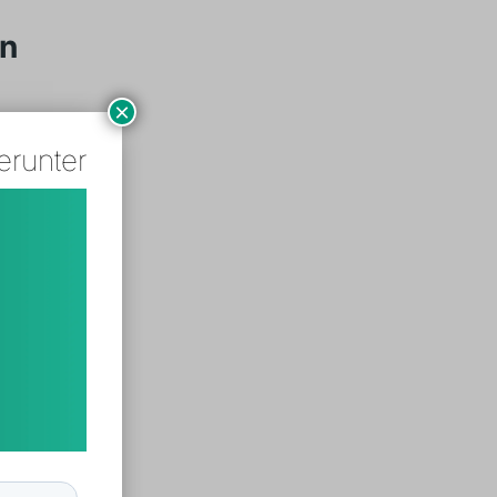
n
×
erunter