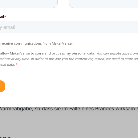
Luft- und Raumfahrtindustrie, in der flammhemmende Kunsts
chtbar sind, ist Sicherheit von entscheidender Bedeutung. S
iften geben den Standard vor, und die Industrie muss sich b
ung von Teilen an sie halten. Airbus hat erfolgreich Teile fü
bine, z. B. Paneele, mit flammhemmenden Materialien durch
ntern und
Fused Deposition Modeling
. Emirates verwendet 
mmende Materialien für den 3D-Druck einiger Teile, wie z.
omonitor-Abdeckungen
. Alle diese Teile erfüllen strenge A
Wärmeabgabe, so dass sie im Falle eines Brandes wirksam s