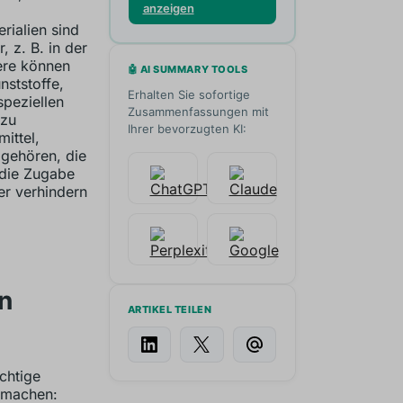
anzeigen
ialien sind
, z. B. in der
ere können
🤖 AI SUMMARY TOOLS
ststoffe,
Erhalten Sie sofortige
peziellen
Zusammenfassungen mit
 zu
Ihrer bevorzugten KI:
ittel,
gehören, die
 die Zugabe
r verhindern
n
ARTIKEL TEILEN
chtige
 machen: