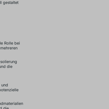
 gestaltet
 Rolle bei
n mehreren
solierung
und die
t und
otenzielle
dmaterialien
d die