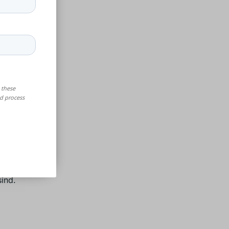
toffe
trenge
ei der
r die
 selektives
auch
nforderungen
ind.