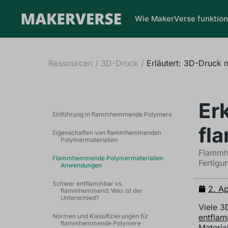
Wie MakerVerse funktion
Ressourcen
/
3D-Druck
/
Erläutert: 3D-Druck
Er
Einführung in flammhemmende Polymere
fl
Eigenschaften von flammhemmenden
Polymermaterialien
Flammhe
Flammhemmende Polymermaterialien
Fertigu
Anwendungen
Schwer entflammbar vs.
2. Ap
flammhemmend: Was ist der
Unterschied?
Viele 3
Normen und Klassifizierungen für
entfla
flammhemmende Polymere
Materia