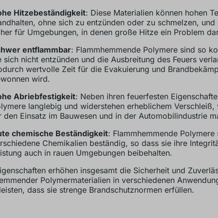
he Hitzebeständigkeit
: Diese Materialien können hohen T
andhalten, ohne sich zu entzünden oder zu schmelzen, und 
her für Umgebungen, in denen große Hitze ein Problem dars
hwer entflammbar
: Flammhemmende Polymere sind so kon
e sich nicht entzünden und die Ausbreitung des Feuers ver
durch wertvolle Zeit für die Evakuierung und Brandbekäm
wonnen wird.
he Abriebfestigkeit
: Neben ihren feuerfesten Eigenschafte
lymere langlebig und widerstehen erheblichem Verschleiß, 
r den Einsatz im Bauwesen und in der Automobilindustrie m
te chemische Beständigkeit
: Flammhemmende Polymere 
rschiedene Chemikalien beständig, so dass sie ihre Integrit
istung auch in rauen Umgebungen beibehalten.
igenschaften erhöhen insgesamt die Sicherheit und Zuverläs
emmender Polymermaterialien in verschiedenen Anwendun
eisten, dass sie strenge Brandschutznormen erfüllen.