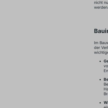
nicht n
werden
Baui
Im Bauw
der Ver
wichtig
Ge
vo
En
Be
Be
Ha
Br
Wa
ei