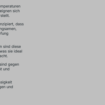
emperaturen
eignen sich
tellt.
zipiert, dass
langsamen,
pfung
n sind diese
was sie ideal
acht.
sind gegen
ät und
sigkeit
gen und