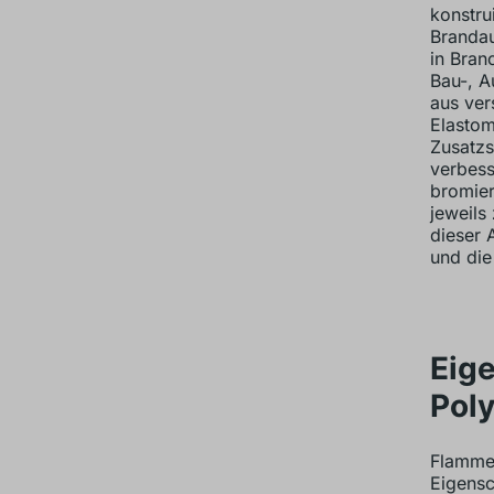
konstru
Brandau
in Branc
Bau-, A
aus ver
Elastom
Zusatzs
verbess
bromier
jeweils
dieser 
und die
Eig
Pol
Flamm
Eigensc