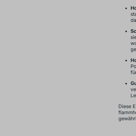
Ho
st
da
Sc
si
wo
ge
Ho
Po
fü
Gu
ve
Le
Diese E
flammh
gewährl