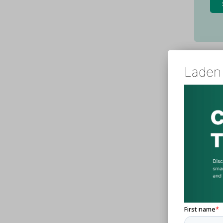
Laden 
4. 
Te
Ma
Wa
Gu
Vo
✅ Einsa