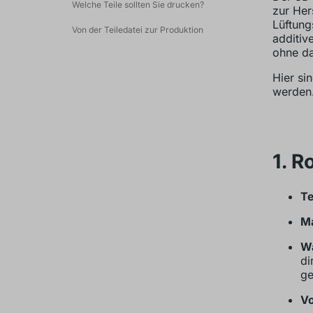
Welche Teile sollten Sie drucken?
zur Her
Lüftung
Von der Teiledatei zur Produktion
additiv
ohne da
Hier sin
werden
1. R
Te
Ma
Wa
di
ge
Vo