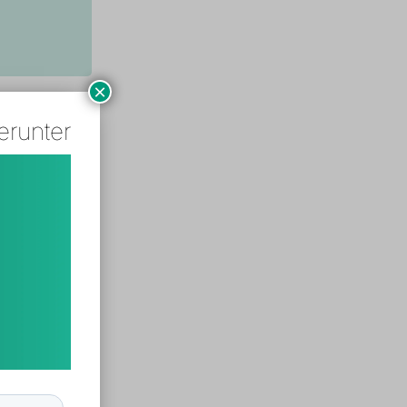
×
erunter
ungen
e Passform.