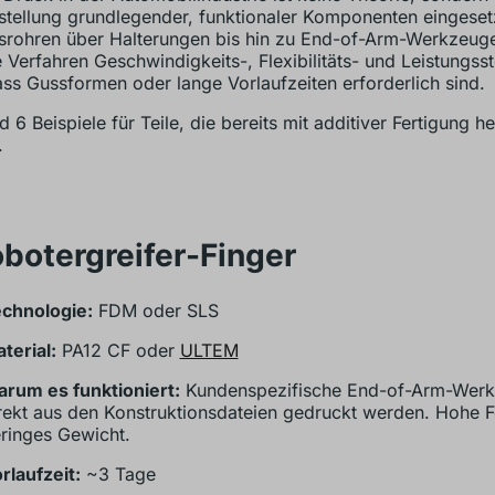
stellung grundlegender, funktionaler Komponenten eingeset
srohren über Halterungen bis hin zu End-of-Arm-Werkzeuge
e Verfahren Geschwindigkeits-, Flexibilitäts- und Leistungss
ss Gussformen oder lange Vorlaufzeiten erforderlich sind.
d 6 Beispiele für Teile, die bereits mit additiver Fertigung he
.
obotergreifer-Finger
chnologie:
FDM oder SLS
terial:
PA12 CF oder
ULTEM
rum es funktioniert:
Kundenspezifische End-of-Arm-Werk
rekt aus den Konstruktionsdateien gedruckt werden. Hohe Fe
ringes Gewicht.
rlaufzeit:
~3 Tage