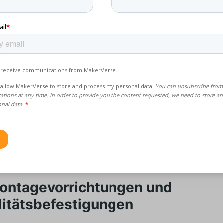
ervice & Ersatzteile
chnologie:
FDM, SLS
terial:
PA12, ABS, ASA
rum es funktioniert:
Kein MOQ. Schneller Ersatz von Teilen
hrzeugprogramme oder Exportmärkte.
rlaufzeit:
~2-4 Tage
h auf dem Ersatzteilmarkt und in der Flottenwartung.
Montagevorrichtungen und
litätsbefestigungen