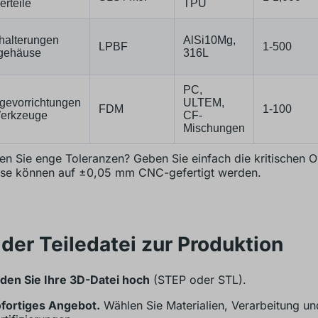
rteile
TPU
halterungen
AlSi10Mg,
LPBF
1-500
-gehäuse
316L
PC,
gevorrichtungen
ULTEM,
FDM
1-100
erkzeuge
CF-
Mischungen
en Sie enge Toleranzen? Geben Sie einfach die kritischen 
ese können auf ±0,05 mm CNC-gefertigt werden.
der Teiledatei zur Produktion
den Sie Ihre 3D-Datei hoch
(STEP oder STL).
fortiges Angebot.
Wählen Sie Materialien, Verarbeitung un