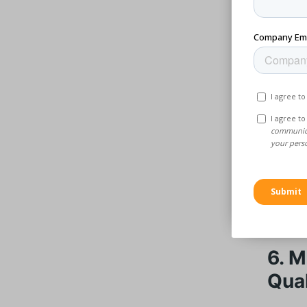
5. S
Te
Ma
Wa
Fa
Vo
✅ Üblic
6. 
Qua