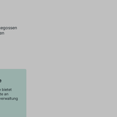
gegossen
en
e
 bietet
te an
sverwaltung