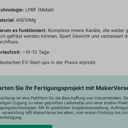
chnologie:
LPBF (Metall)
terial:
AlSi10Mg
rum es funktioniert:
Komplexe innere Kanäle, die weder 
ch gefräst werden können. Spart Gewicht und verbessert d
rchfluss.
rlaufzeit:
~10-12 Tage
eutschen EV-Start-ups in der Praxis erprobt.
arten Sie Ihr Fertigungsprojekt mit MakerVers
rVerse ist eine Plattform für die Beschaffung von Industrieteilen. Sie
rtigen Zugang zu einer geprüften Lieferkette und einer breiten Palet
tigungstechnologien. Mit KI-gestützter Angebotserstellung, Auftrag
 -abwicklung hilft MakerVerse bei allem, vom ersten Prototyp bis zur
enfertigung.