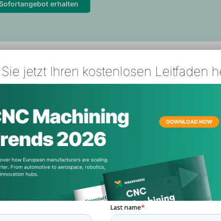
Sofortangebot erhalten
Sie jetzt Ihren kostenlosen Leitfaden h
Sensorhalterungen und -befestig
chnologie:
MJF oder SLS
terial:
PA12 oder TPU
rum es funktioniert:
Schnelle Iterationen für eine perfekt
te Steifigkeit und Vibrationsdämpfung.
rlaufzeit:
~3-5 Tage
tz bei ADAS-Prototypen und Vorserien.