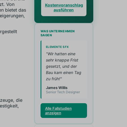
zt. Von
Kostenvoranschlag
n bietet das
ausführen
teigerungen,
rgestellt
WAS UNTERNEHMEN
SAGEN
ELEMENTE SFX
"Wir hatten eine
sehr knappe Frist
gesetzt, und der
Bau kam einen Tag
zu früh!"
James Willis
Senior Tech Designer
zeuge, die
stigkeit,
Alle Fallstudien
anzeigen