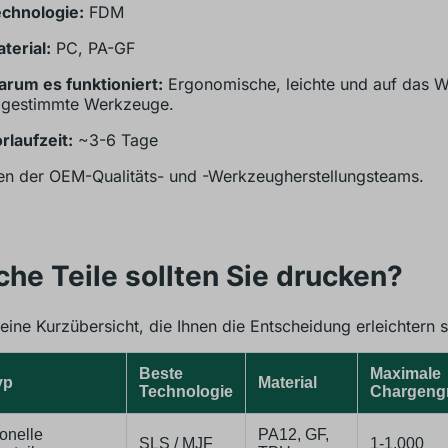
chnologie:
FDM
terial:
PC, PA-GF
rum es funktioniert:
Ergonomische, leichte und auf das W
gestimmte Werkzeuge.
rlaufzeit:
~3-6 Tage
en der OEM-Qualitäts- und -Werkzeugherstellungsteams.
he Teile sollten Sie drucken?
 eine Kurzübersicht, die Ihnen die Entscheidung erleichtern s
Beste
Maximale
yp
Material
Technologie
Chargeng
onelle
PA12, GF,
SLS / MJF
1-1,000