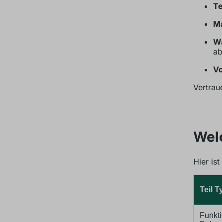
Te
Ma
Wa
ab
Vo
Vertrau
Welc
Hier ist
Teil T
Funkti