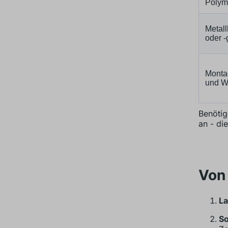
Polyme
Metall
oder 
Monta
und W
Benötig
an - di
Von 
La
So