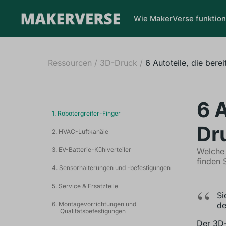
Wie MakerVerse funktion
Ressourcen
/
3D-Druck
/
6 Autoteile, die bere
6 A
1. Robotergreifer-Finger
Dr
2. HVAC-Luftkanäle
3. EV-Batterie-Kühlverteiler
Welche 
finden 
4. Sensorhalterungen und -befestigungen
5. Service & Ersatzteile
Si
6. Montagevorrichtungen und
de
Qualitätsbefestigungen
Der 3D-