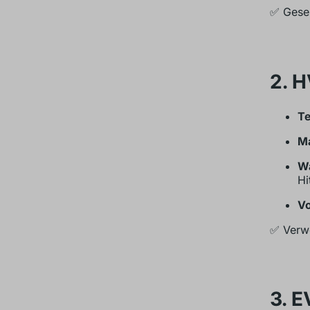
✅ Geseh
2. 
Te
Ma
Wa
Hi
Vo
✅ Verwe
3. E