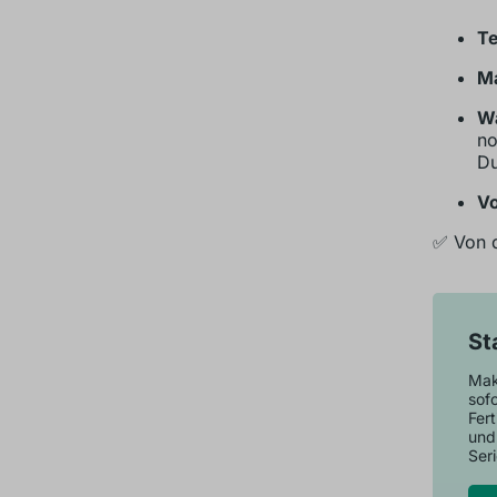
Te
Ma
Wa
no
Du
Vo
✅ Von d
St
Make
sofo
Fer
und
Seri