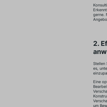
Konsult
Erkennt
gerne. 
Angebot
2. E
anw
Stellen 
es, unt
einzupa
Eine op
Bearbei
Verscha
Konstru
Verscha
um Bew