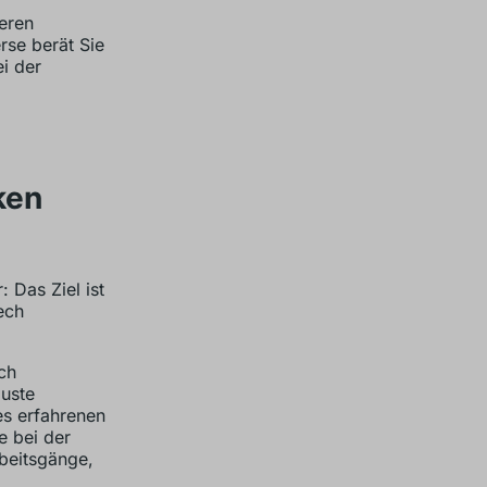
eren
rse berät Sie
i der
ken
: Das Ziel ist
ech
ch
buste
es erfahrenen
e bei der
beitsgänge,