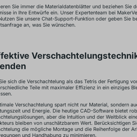
ieren Sie immer die Materialdatenblätter und beziehen Sie d
nisse in Ihre Entwürfe ein. Unser Expertenteam bei MakerVe
Nutzen Sie unsere Chat-Support-Funktion oder geben Sie be
sanfrage an, was Sie wünschen.
ffektive Verschachtelungstechni
enden
Sie sich die Verschachtelung als das Tetris der Fertigung vor
erschiedliche Teile mit maximaler Effizienz in ein einziges Bl
ssen.
timale Verschachtelung spart nicht nur Material, sondern au
tungszeit und Energie. Die heutige CAD-Software bietet ro
chtelungslösungen, aber die Intuition und der Weitblick ein
kteurs bleiben von unschätzbarem Wert. Berücksichtigen Si
chtelung die mögliche Montage und die Reihenfolge der Ar
egungen und Handhabung zu minimieren.