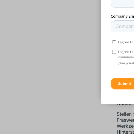
Herstel
Stellen
Fräswer
Werkzeu
Hinters
ist wic
die Mög
4. D
Wer
Während
Herstel
Stellen
Fräswer
Werkzeu
Hinters