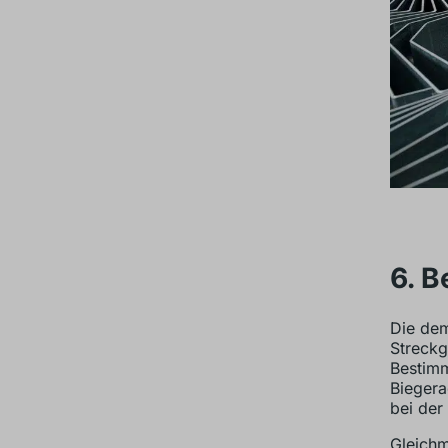
6. B
Die dem
Streckg
Bestimm
Biegera
bei der
Gleichm