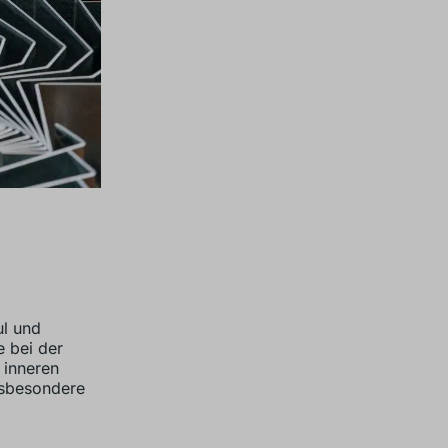
ul und
e bei der
 inneren
nsbesondere