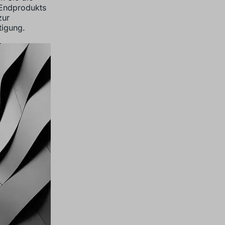
 Endprodukts
zur
tigung.