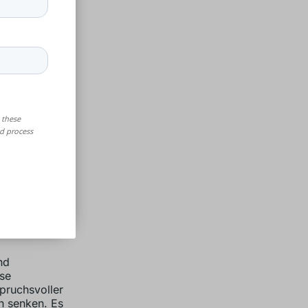
nd
ese
pruchsvoller
n senken. Es
nd sich über
 ist seine
nd
ese
pruchsvoller
n senken. Es