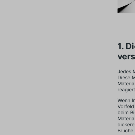
1. D
ver
Jedes M
Diese M
Materia
reagiert
Wenn In
Vorfeld
beim Bi
Materia
dickere
Brüche 