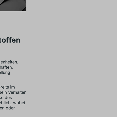
toffen
genheiten.
haften,
ellung
reits im
sein Verhalten
ke des
eblich, wobei
gen oder