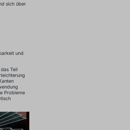
nd sich über
barkeit und
das Teil
rleichterung
 Kanten
rwendung
se Probleme
tisch