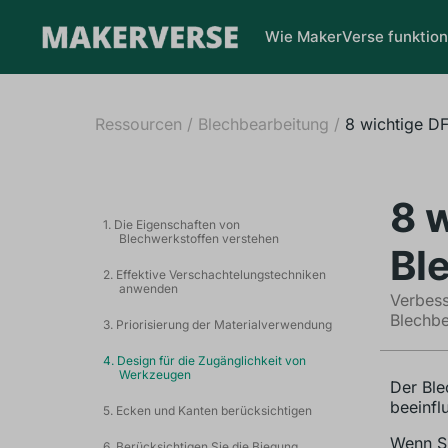
Wie MakerVerse funktion
Ressourcen
/
Blechbearbeitung
/
8 wichtige DF
8 
1. Die Eigenschaften von
Blechwerkstoffen verstehen
Bl
2. Effektive Verschachtelungstechniken
anwenden
Verbess
Blechbe
3. Priorisierung der Materialverwendung
4. Design für die Zugänglichkeit von
Werkzeugen
Der Ble
beeinflu
5. Ecken und Kanten berücksichtigen
Wenn Si
6. Berücksichtigen Sie die Biegung