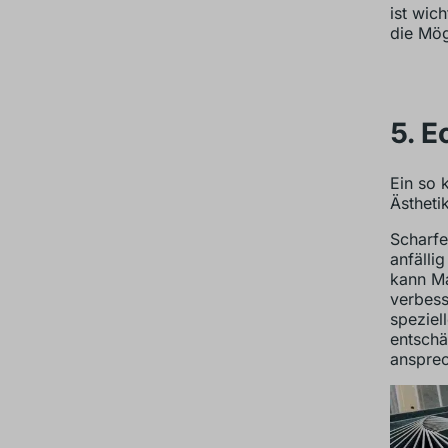
ist wic
die Mög
5. E
Ein so 
Ästheti
Scharfe
anfälli
kann Ma
verbess
speziel
entschä
ansprec