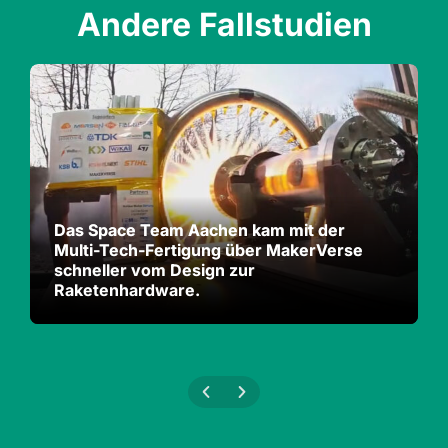
Andere Fallstudien
Das Space Team Aachen kam mit der
Das Space Team Aachen kam mit der
Multi-Tech-Fertigung über MakerVerse
Multi-Tech-Fertigung über MakerVerse
schneller vom Design zur
schneller vom Design zur
Raketenhardware.
Raketenhardware.